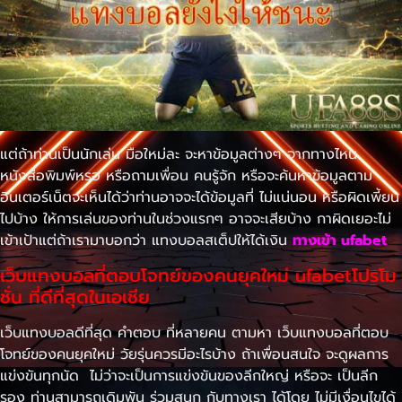
แต่ถ้าท่านเป็นนักเล่น มือใหม่ละ จะหาข้อมูลต่างๆ จากทางไหน
หนังสือพิมพ์หรอ หรือถามเพื่อน คนรู้จัก หรือจะค้นหาข้อมูลตาม
อินเตอร์เน็ตจะเห็นได้ว่าท่านอาจจะได้ข้อมูลที่ ไม่แน่นอน หรือผิดเพี้ยน
ไปบ้าง ให้การเล่นของท่านในช่วงแรกๆ อาจจะเสียบ้าง กาผิดเยอะไม่
เข้าเป้าแต่ถ้าเรามาบอกว่า แทงบอลสเต็ปให้ได้เงิน
ทางเข้า ufabet
เว็บแทงบอลที่ตอบโจทย์ของคนยุคใหม่ ufabetโปรโม
ชั่น ที่ดีที่สุดในเอเชีย
เว็บแทงบอลดีที่สุด คำตอบ ที่หลายคน ตามหา เว็บแทงบอลที่ตอบ
โจทย์ของคนยุคใหม่ วัยรุ่นควรมีอะไรบ้าง ถ้าเพื่อนสนใจ จะดูผลการ
แข่งขันทุกนัด ไม่ว่าจะเป็นการแข่งขันของลีกใหญ่ หรือจะ เป็นลีก
รอง ท่านสามารถเดิมพัน ร่วมสนุก กับทางเรา ได้โดย ไม่มีเงื่อนไขได้