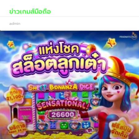
ข่าวเกมส์มือถือ
admin