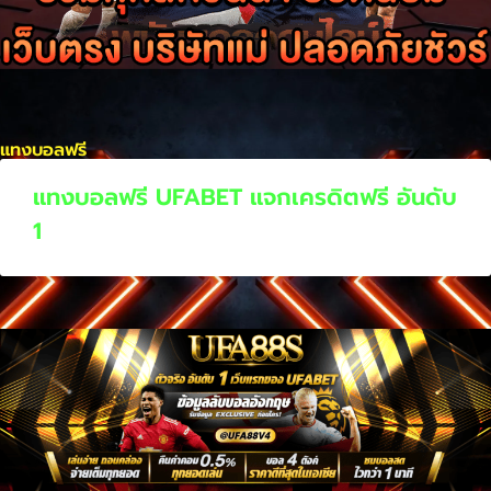
แทงบอลฟรี
แทงบอลฟรี UFABET แจกเครดิตฟรี อันดับ
1