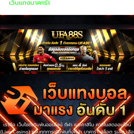
เว็บแทงบาคาร่า
เราคือ เว็บไซต์เดิมพันออนไลน์ กีฬา และคาสิโน คาสิโนสดออนไลน์
(Live Casino) ครบทุกการเดิมพันทั้งกีฬา บาคาร่า สล็อต รูเล็ต เสือ