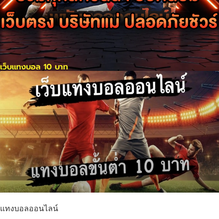
เว็บแทงบอล 10 บาท
แทงบอลออนไลน์