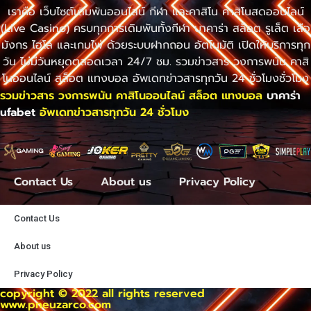
เราคือ เว็บไซต์เดิมพันออนไลน์ กีฬา และคาสิโน คาสิโนสดออนไลน์
(Live Casino) ครบทุกการเดิมพันทั้งกีฬา บาคาร่า สล็อต รูเล็ต เสือ
มังกร ไฮโล และเกมไพ่ ด้วยระบบฝากถอน อัตโนมัติ เปิดให้บริการทุก
วัน ไม่มีวันหยุดตลอดเวลา 24/7 ชม. รวมข่าวสาร วงการพนัน คาสิ
โนออนไลน์ สล็อต แทงบอล อัพเดทข่าวสารทุกวัน 24 ชั่วโมงชั่วโมง
รวมข่าวสาร วงการพนัน คาสิโนออนไลน์ สล็อต แทงบอล
บาคาร่า
ufabet
อัพเดทข่าวสารทุกวัน 24 ชั่วโมง
Contact Us
About us
Privacy Policy
Contact Us
About us
Privacy Policy
copyright © 2022 all rights reserved
www.pneuzarco.com