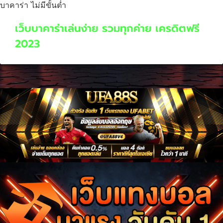
บาคาร่า ไม่มีขั้นต่ำ
เว็บบาคาร่าเล่นง่าย รวมทุกค่าย เครดิตฟรี
2023