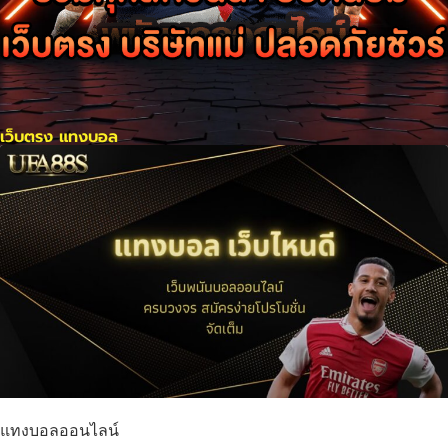
เว็บตรง แทงบอล
แทงบอลออนไลน์