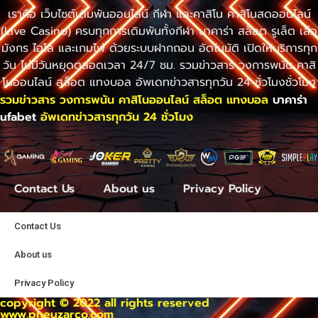
เราคือ เว็บไซต์เดิมพันออนไลน์ กีฬา และคาสิโน คาสิโนสดออนไลน์
(Live Casino) ครบทุกการเดิมพันทั้งกีฬา บาคาร่า สล็อต รูเล็ต เสือ
มังกร ไฮโล และเกมไพ่ ด้วยระบบฝากถอน อัตโนมัติ เปิดให้บริการทุก
วัน ไม่มีวันหยุดตลอดเวลา 24/7 ชม. รวมข่าวสาร วงการพนัน คาสิ
โนออนไลน์ สล็อต แทงบอล อัพเดทข่าวสารทุกวัน 24 ชั่วโมงชั่วโมง
รวมข่าวสาร วงการพนัน คาสิโนออนไลน์ สล็อต แทงบอล
บาคาร่า
ufabet
อัพเดทข่าวสารทุกวัน 24 ชั่วโมง
Contact Us
About us
Privacy Policy
Contact Us
About us
Privacy Policy
copyright © 2022 all rights reserved
www.pneuzarco.com