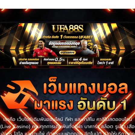
เราคือ เว็บไซต์เดิมพันออนไลน์ กีฬา และคาสิโน คาสิโนสดออนไลน์
(Live Casino) ครบทุกการเดิมพันทั้งกีฬา บาคาร่า สล็อต รูเล็ต เสือ
มังกร ไฮโล และเกมไพ่ ด้วยระบบฝากถอน อัตโนมัติ เปิดให้บริการทุก