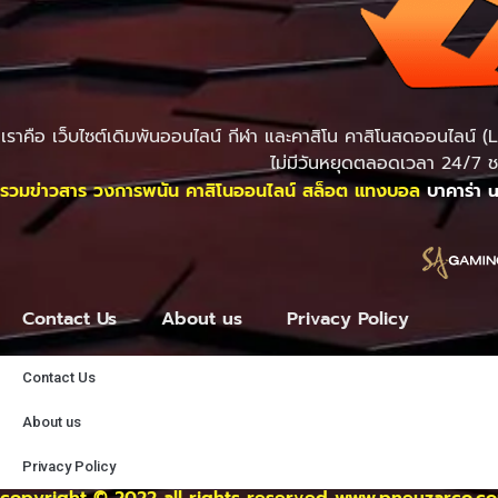
เราคือ เว็บไซต์เดิมพันออนไลน์ กีฬา และคาสิโน คาสิโนสดออนไลน์ (L
ไม่มีวันหยุดตลอดเวลา 24/7 ช
รวมข่าวสาร วงการพนัน คาสิโนออนไลน์ สล็อต แทงบอล
บาคาร่า 
Contact Us
About us
Privacy Policy
Contact Us
About us
Privacy Policy
copyright © 2022 all rights reserved
www.pneuzarco.c