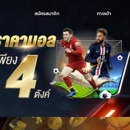
สมัครสมาชิก
ทางเข้า