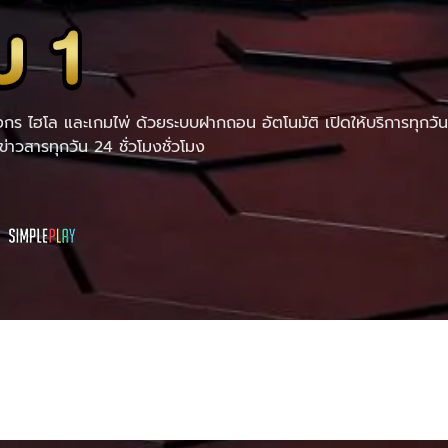
ังกร ไฮโล และเกมไพ่ ด้วยระบบฝากถอน อัตโนมัติ เปิดให้บริการทุกวัน
วสารทุกวัน 24 ชั่วโมงชั่วโมง