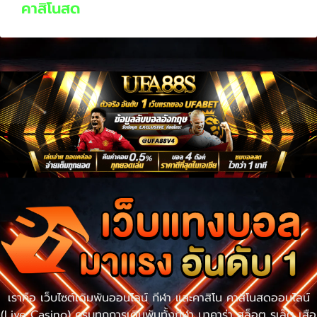
คาสิโนสด
เราคือ เว็บไซต์เดิมพันออนไลน์ กีฬา และคาสิโน คาสิโนสดออนไลน์
(Live Casino) ครบทุกการเดิมพันทั้งกีฬา บาคาร่า สล็อต รูเล็ต เสือ