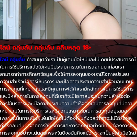
ไลน์ กลุ่มลับ กลุ่มลับ คลิบหลุด 18+
ไลน์ กลุ่มลับ
ถ้าสมมุติว่าเราเป็นผู้เล่นมือใหม่และไม่เคยมีประสบการณ์
ในการใช้บริการแล้วไม่เคยมีประสบการณ์ในการลงทุนมาก่อนเรา
สามารถทำการศึกษาข้อมูลเพื่อให้การลงทุนของเรามีโอกาสประสบ
ความสำเร็จต่อการใช้บริการและมีโอกาสประสบความสำเร็จตอบแทน
การลงทุนที่เหมาะสมและมีคุณภาพได้ถ้าเรามีหลักการในการใช้บริการ
และมีหลักการในการลงทุนที่ดีเราก็จะมีโอกาสประสบความสำเร็จต่อ
การใช้บริการและมีโอกาสประสบความสำเร็จต่อเกมการลงทุนที่มีความ
เหมาะสมในการใช้บริการและมีความเหมาะสมในการลงทุนอยู่เสมอ
เพราะฉะนั้นการเป็นผู้เล่นมือใหม่ไม่ต้องเป็นกังวลว่าเราจะไม่ได้รับผล
กำไรกลับคืนมาจากการใช้บริการและการลงทุนอย่างที่ท่านต้องการใน
การลงทุนอย่างแน่นอนเพราะในปัจจุบันถึงแม้ว่าเราจะเป็นผู้เล่นมือใหม่