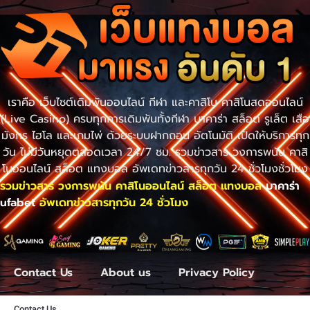
เราคือ เว็บไซต์เดิมพันออนไลน์ กีฬา และคาสิโน คาสิโนสดออนไลน์
(Live Casino) ครบทุกการเดิมพันทั้งกีฬา บาคาร่า สล็อต รูเล็ต เสือ
มังกร ไฮโล และเกมไพ่ ด้วยระบบฝากถอน อัตโนมัติ เปิดให้บริการทุก
วัน ไม่มีวันหยุดตลอดเวลา 24/7 ชม. รวมข่าวสาร วงการพนัน คาสิ
โนออนไลน์ สล็อต แทงบอล อัพเดทข่าวสารทุกวัน 24 ชั่วโมงชั่วโมง
รวมข่าวสาร วงการพนัน คาสิโนออนไลน์ สล็อต แทงบอล
บาคาร่า
ufabet
อัพเดทข่าวสารทุกวัน 24 ชั่วโมง
Contact Us
About us
Privacy Policy
Contact Us