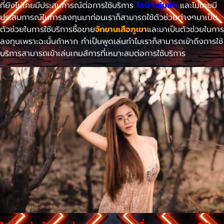
ที่ยังไม่เคยมีประสบการณ์ต่อการใช้บริการ
ไลน์ กลุ่มลับ
และไม่เคยมี
ประสบการณ์ในการลงทุนมาก่อนเราก็สามารถใช้ตัวช่วยต่างๆมาเป็น
ตัวช่วยในการใช้บริการซื้อขาย
จักยานเสือภูเขา
และมาเป็นตัวช่วยในการ
ลงทุนเพราะฉะนั้นถ้าหาก ทำเป็นพูดเล่นทำไมเราก็สามารถเข้าถึงการใช้
บริการสามารถเข้าเล่นเกมส์การที่เหมาะสมต่อการใช้บริการ