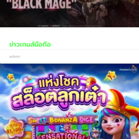
ข่าวเกมส์มือถือ
admin