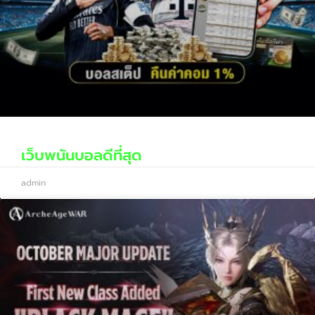
เว็บพนันบอลดีที่สุด
admin