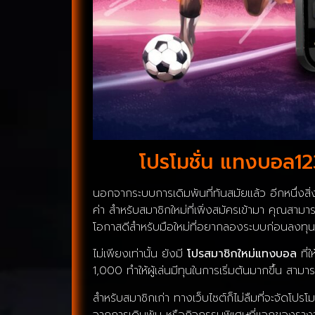
โปรโมชั่น แทงบอล123
นอกจากระบบการเดิมพันที่ทันสมัยแล้ว อีกหนึ่งสิ่ง
ค่า สำหรับสมาชิกใหม่ที่เพิ่งสมัครเข้ามา คุณสาม
โอกาสดีสำหรับมือใหม่ที่อยากลองระบบก่อนลงทุน
ไม่เพียงเท่านั้น ยังมี
โปรสมาชิกใหม่แทงบอล
ที่
1,000 ทำให้ผู้เล่นมีทุนในการเริ่มต้นมากขึ้น ส
สำหรับสมาชิกเก่า ทางเว็บไซต์ก็ไม่ลืมที่จะจัดโป
จากการเดิมพัน หรือกิจกรรมพิเศษที่แจกของรางวั