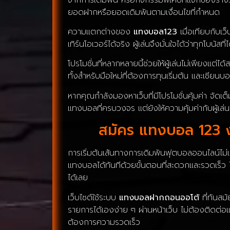
ยอดฝากหรือยอดเดิมพันตามเงื่อนไขที่กำหนด
ความแตกต่างของ
แทงบอล123
เมื่อเทียบกับเว
เทิร์นโอเวอร์ได้จริง ผู้เล่นจึงมั่นใจได้ว่าทุกโบน
โปรโมชั่นที่หลากหลายนี้ช่วยให้ผู้เล่นไม่เพียงแต่
ทั้งสำหรับมือใหม่ที่ต้องการทุนเริ่มต้น และเซียนบ
หากคุณกำลังมองหาเว็บที่มีโปรโมชั่นคุ้มค่า จัด
แทงบอลที่ครบวงจร แต่ยังให้ความคุ้มค่ากับผู้เล่
สมัคร แทงบอล 123 ง่
การเริ่มต้นเส้นทางการเดิมพันฟุตบอลออนไลน์ไม่เ
แทงบอลได้ทันทีด้วยขั้นตอนที่สะดวกและรวดเร็ว ไม
ได้เลย
เว็บไซต์ใช้ระบบ
แทงบอลฝากถอนออโต้
ที่ทันสมั
รายการได้เองง่าย ๆ ผ่านหน้าเว็บ ไม่ต้องติดต่อแ
ต้องการความรวดเร็ว