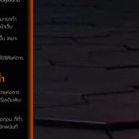
สามารถทำ
น้าเว็บ
ึ้น เหมาะ
ได้ให้แค่การ
่ำ
โลกแห่งการ
ิ่มเดิมพัน
รือถอน ก็ทำ
ักพนันที่