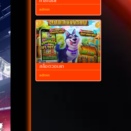
คาสิโนsa
admin
สล็อตวอเลท
admin