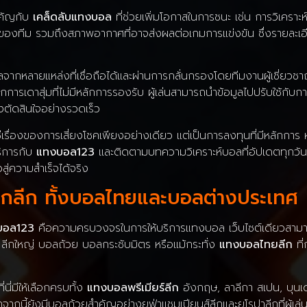
ำคัญกับ
เคล็ดลับแทงบอล
ที่ช่วยเพิ่มโอกาสในการชนะ เช่น การวิเคราะ
องทีม รวมถึงสภาพอากาศที่อาจส่งผลต่อเกมการแข่งขัน ซึ่งรายละเอีย
ากหลายแหล่งที่เชื่อถือได้และผ่านการกลั่นกรองโดยทีมงานผู้เชี่ยวช
จากการเดาสุ่มที่ไม่มีหลักการรองรับ ผู้เล่นสามารถนำข้อมูลไปปรับใช้กั
งตัดสินใจอย่างรวดเร็ว
ใช่เรื่องของการเสี่ยงโชคเพียงอย่างเดียว แต่เป็นการลงทุนที่มีหลักกา
ริการกับ
แทงบอล123
และติดตามบทความวิเคราะห์บอลที่อัปเดตทุกวัน 
สู่ความสำเร็จได้จริง
กลีก ทั้งบอลไทยและบอลต่างประเทศ
บอล123
คือความครบวงจรในการให้บริการแทงบอล เว็บไซต์เดียวสา
ล็ก ลีกใหญ่ บอลถ้วย บอลกระชับมิตร หรือแม้กระทั่ง
แทงบอลไทยลีก
ที่
นี่มีให้เลือกครบทั้ง
แทงบอลพรีเมียร์ลีก
อังกฤษ, ลาลีกา สเปน, บุนเ
ากนี้ยังมีบอลถ้วยสำคัญอย่างยูฟ่าแชมเปียนส์ลีกและยูโรปาลีกที่ผู้เล