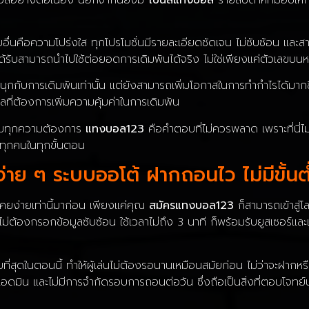
็บอื่นคือความโปร่งใส ทุกโปรโมชั่นมีรายละเอียดชัดเจน ไม่ซับซ้อน และ
ัสที่ได้รับสามารถนำไปใช้ต่อยอดการเดิมพันได้จริง ไม่ใช่เพียงแค่ตัวเลขบนห
ได้สนุกกับการเดิมพันเท่านั้น แต่ยังสามารถเพิ่มโอกาสในการทำกำไรได้มากข
อลที่ต้องการเพิ่มความคุ้มค่าในการเดิมพัน
เต็มทุกความต้องการ
แทงบอล123
คือคำตอบที่ไม่ควรพลาด เพราะที่นี่ไม่
นทุกคนในทุกขั้นตอน
าย ๆ ระบบออโต้ ฝากถอนไว ไม่มีขั้นต
คยง่ายเท่านี้มาก่อน เพียงแค่คุณ
สมัครแทงบอล123
ก็สามารถเข้าสู่
่ต้องกรอกข้อมูลซับซ้อน ใช้เวลาไม่ถึง 3 นาที ก็พร้อมรับยูสเซอร์และเร
ยที่สุดในตอนนี้ ทำให้ผู้เล่นไม่ต้องรอนานเหมือนสมัยก่อน ไม่ว่าจะฝากห
อดมิน และไม่มีการจำกัดรอบการถอนต่อวัน ซึ่งถือเป็นสิ่งที่ตอบโจทย์น