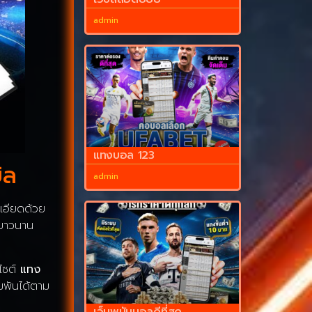
admin
แทงบอล 123
ิล
admin
ะเอียดด้วย
ลยาวนาน
บไซต์
แทง
ิมพันได้ตาม
เว็บพนันบอลดีที่สุด