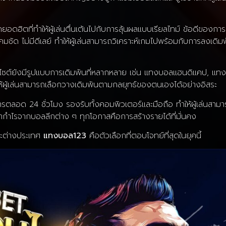
อกยอดฮิตที่ทำให้ผู้เล่นตื่นเต้นไปกับการลุ้นผลแบบเรียลไทม์ ข้อดีของ
ัด ไม่มีดีเลย์ ทำให้ผู้เล่นสามารถวิเคราะห์เกมไปพร้อมกับการลงเดิมพ
ไซต์ยังมีรูปแบบการเดิมพันที่หลากหลาย เช่น แทงบอลแฮนดิแคป, แทง
ให้ผู้เล่นสามารถเลือกวางเดิมพันตามกลยุทธ์ของตนเองได้อย่างอิสระ
ารตลอด 24 ชั่วโมง รองรับทั้งคอมพิวเตอร์และมือถือ ทำให้ผู้เล่นสามา
ือหากำไรจากบอลลีกต่าง ๆ ทุกโอกาสคือการสร้างรายได้ที่มั่นคง
ละต่างประเทศ
แทงบอล123
คือตัวเลือกที่ตอบโจทย์ที่สุดในยุคนี้