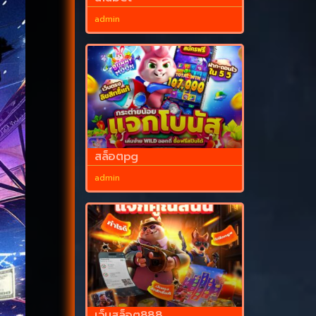
admin
สล็อตpg
admin
เว็บสล็อต888