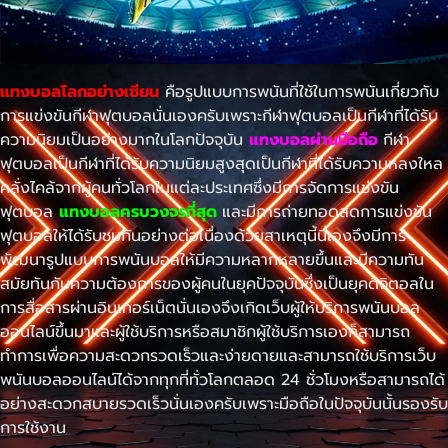
แทงบอลโลกอย่างเซียน
คือรูปแบบการพนันที่ใช้ในการพนันเกี่ยวกับ
การแข่งขันกีฬาฟุตบอลนั่นเองครับเพราะกีฬาฟุตบอลเป็นกีฬาที่ได้รับ
ความนิยมเป็นอย่างมากในโลกปัจจุบัน
แทงบอลผ่านมือถือ
กีฬา
ฟุตบอลเป็นกีฬาที่ได้รับความนิยมสูงสุดเป็นกีฬาที่ได้รับความหลงใหล
คลั่งไคล้จากผู้คนทั่วโลกในแต่ละประเทศซึ่งมีการจัดการแข่งขัน
ฟุตบอล
แทงบอลครบวงจรที่สุด
และมีการถ่ายทอดสดการแข่งขัน
ฟุตบอลให้ได้รับชมกันอย่างต่อเนื่องด้วยสาเหตุนี้นี่เองจึงมีการ
พัฒนารูปแบบการพนันบอลให้มีความหลากหลายขึ้นและมีความทัน
สมัยทันกับความต้องการของผู้คนในยุคปัจจุบันซึ่งเป็นยุคดิจิตอลใน
การสื่อสารผ่านอินเทอร์เน็ตนั่นเองจึงเกิดเว็บผู้ให้บริการพนันบอล
ออนไลน์ขึ้นมาและผู้ใช้บริการหรือสมาชิกผู้ใช้บริการเองก็สามารถ
ทำการเพื่อความสะดวกรวดเร็วและง่ายดายและสามารถใช้บริการเว็บ
พนันบอลออนไลน์ได้จากทุกที่ทั่วโลกตลอด 24 ชั่วโมงหรือสามารถได้
อย่างสะดวกสบายรวดเร็วนั่นเองครับเพราะมือถือในปัจจุบันนั้นรองรับ
การใช้งาน