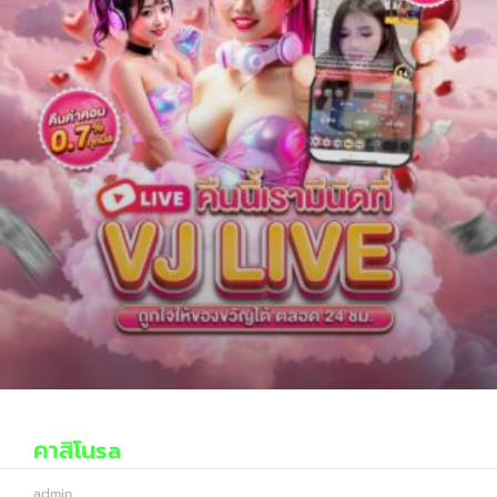
คาสิโนsa
admin