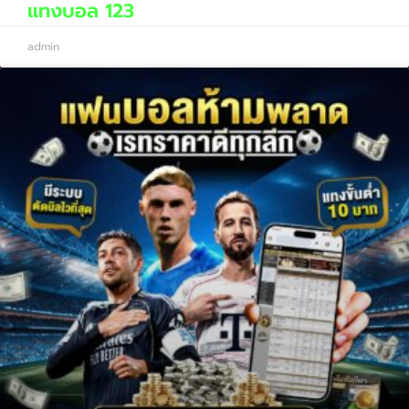
แทงบอล 123
admin