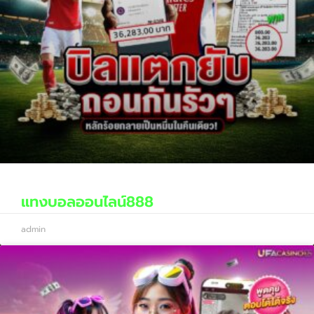
แทงบอลออนไลน์888
admin