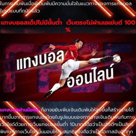
ในการเดิมพันเมื่อผู้เดิมพันมีความมั่นใจในแนวทางของการแทงบอล
ในรูปแบบที่ถนัดแล้ว
แทงบอลสเต็ปไม่มีขั้นต่ำ เว็บตรงไม่ผ่านเอเย่นต์ 100
%
แทงบอลผ่านมือถือ
ก็อาจขยับเพิ่มเงินเดิมพันให้สูงขึ้นก็สร้างรายได้
มากขึ้นจากการแทงบอลโดยในรูปแบบของการวางเงินเดิมพันกับทาง
เว็บไซด์ด้วยการเว็บแทงบอลขั้นต่ำ 10บาทนี้ถือว่าเป็นสิ่งดีๆเป็นสิทธิ
พิเศษที่ทางเว็บไซต์นั้นมอบให้กับสมาชิกซึ่งถือว่าเป็นโอกาสอันดีที่ทุก