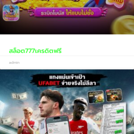
สล็อต777เครดิตฟรี
admin