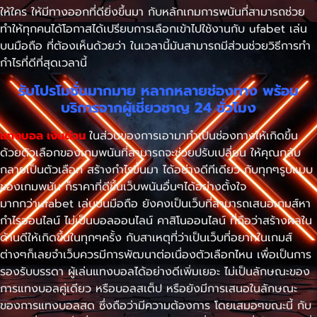
ให้ใคร ให้มีทางออกที่ดียิ่งขึ้นมา กับหลักเกมการพนันที่สามารถช่วย
ทำให้ทุกคนได้โอกาสได้เปรียบการเลือกเข้าไปใช้งานกับ ufabet เล่น
บนมือถือ ที่ต้องเห็นด้วยว่า ในเวลานี้มันสามารถมีส่วนช่วยวิธีการทำ
กำไรที่ดีที่สุดเวลานี้
รับโปรโมชั่นมากมาย หลากหลายช่องทาง พร้อม
บริการจากผู้เชี่ยวชาญ 24 ชั่วโมง
แทงบอล เงินด่วน
ในส่วนของการเอามาทำเป็นช่องทางให้เกิดขึ้น
ด้วยตัวเลือกของเกมพนันที่สามารถจะช่วยปรับเปลี่ยน ให้คุณกลับ
กลายเป็นตัวเลือก สร้างกำไรขึ้นมา ได้อย่างดีทีเดียว กับทุกๆรูปแบบ
ของเกมพนัน ก็ราคาที่ดีขึ้นเว็บพนันอื่นๆได้อย่างตั้งใจ
มากกว่าufabet เล่นบนมือถือ ยังคงเป็นเว็บที่สามารถเสนอเกมส์หา
กำไรออนไลน์ ไม่เป็นบอลออนไลน์ คาสิโนออนไลน์ ที่ถือว่าสร้างผลใน
ด้านดีให้เกิดขึ้นในทุกๆครั้ง กับสาเหตุที่ว่าเป็นเว็บที่อยากในเกมส์
ต่างๆก็เลยจำเว็บควรมีการพัฒนาต่อเนื่องตัวเลือกไหน เพื่อเป็นการ
รองรับบรรดา ผู้เล่นแทงบอลได้อย่างดีเพิ่มเยอะ ไม่เป็นลักษณะของ
การแทงบอลคู่เดียว หรือบอลสเต็ป หรือยังมีการเสนอในลักษณะ
ของการแทงบอลสด ซึ่งถือว่ามีความต้องการ โดยเสมอๆขณะนี้ กับ