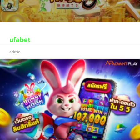
ufabet
admin