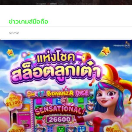
ข่าวเกมส์มือถือ
admin