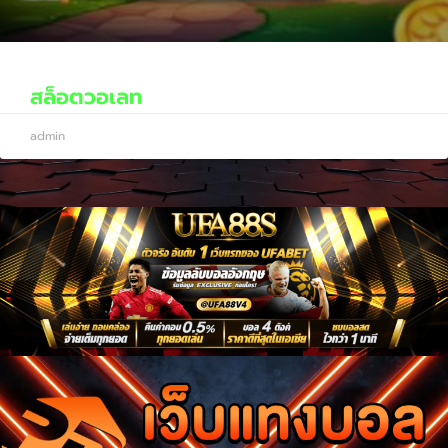
สล็อตวอเลท
admin