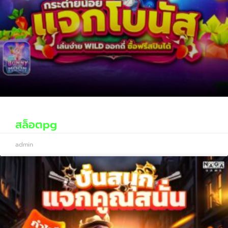
สล็อตpg
admin