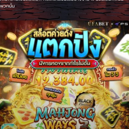
พวกนั้น