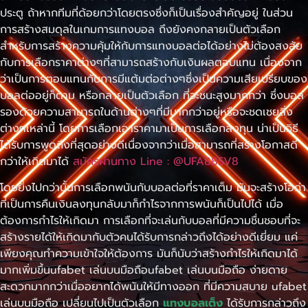
ประตู ถ้าหากทีมที่ด้อยกว่าโดยตรงซึ่งก็เป็นเรื่องสำคัญอยู่ ในส่วน
การสร้างสมดุลในเกมการแทงบอล ถึงยังคงกลายเป็นตัวเลือก
สำหรับการสร้างความคุ้มให้กับการแทงบอลต่อได้อย่างไม่ต้องสงสัย
กับการเลือกราคาต่างๆที่สามารถสร้างกับเงินผลตอบแทน เนื่องจาก
ว่าเป็นการตอบแทนกับการมีแต้มต่อต่างๆซึ่งเป็นความเสียเปรียบของ
บอลต่ออยู่ก็ตาม หรือกลายเป็นตัวเลือก ที่จะชนะสูงมากกว่า ซึ่งบอล
รองด้วยความสามารถในด้านต่างๆที่มีมากกว่าอยู่หรือจะชดเชยสิ่ง
ต่างๆเหล่านี้ โดยการเลือกเอาราคามาเป็นการเลือกลงทุน น่าเป็นวิธี
ได้รับการพูดถึงที่สุดอย่างดีเนื่องจากว่าเมื่อสามารถที่สร้างโอกาสดี
กว่าให้เกิดมาได้
สมัครผ่านทาง Line :
@UFA88SV8
โดยยิ่งไปกว่านั้นการเลือกพนันกับบอลต่อที่ราคาเต็ม มันจะสร้างโอก่า
ที่เป็นการคืนเงินลงทุนกลับมาก็กำไรจากการพนันก็เป็นไปได้ เมื่อ
ต้องการกำไรให้เกิดมา การเลือกที่จะเล่นกับบอลที่มีความชื่นชอบที่จะ
สร้างรายได้ให้เกิดมากับตัวคนได้รับการกล่าวถึงได้อย่างดีเยี่ยม แค่
เพียงคุณทำความเข้าใจให้ต้องการ มันก็นับว่าสร้างกำไรให้เกิดมาได้
มากเพิ่มขึ้นufabet เล่นบนมือถือufabet เล่นบนมือถือ ง่ายดาย
สะดวกมากกว่าเมื่ออยากได้พนันให้มีทางออก ที่มีความสบาย ufabet
เล่นบนมือถือ เปลี่ยนไปเป็นตัวเลือก
แทงบอลเต็ง
ได้รับการกล่าวถึง