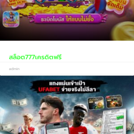
สล็อต777เครดิตฟรี
admin