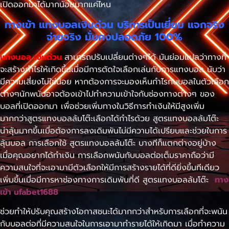
เปิดออกมาได้มากน้อยมากแค่ไหน
ทางเข้า แทงบอลเงินด่วน บริการเป็นเยี่ยม แจกจริง
จ่ายจริง มั่นคงปลอดภัย 100%
แทงบอล เงินด่วน
สามารถปรับเปลี่ยนต่างๆได้ มันย่อมแปลว่าทางที่
จะสร้างกำไรให้เกิดขึ้นเมื่อมีการตัดใจเลือกเล่นกับการแทงบอล นับว่า
มีความเสี่ยงไม่ใช่น้อย หากต้องการจะมองเห็นกำไรกับบอลในตัวเลือก
ต่างๆนักพนันอาจต้องเข้าไปทำความเข้าใจกับช่องทางต่างๆ ของ
บอลที่เปิดออกมา เพื่อช่วยเพิ่มทางในวิธีการทำเงินให้มีสูงเพิ่ม
มากกว่าสูตรแทงบอลล้มโต๊ะเลือกได้กำไรด้วย สูตรแทงบอลล้มโต๊ะ
น่าลุ้นมากขึ้นเมื่อต้องการลงเดิมพันไม่มีความได้เปรียบและช่วยในการ
ลุ้นบอล การเลือกใช้ สูตรแทงบอลล้มโต๊ะ บางทีก็แตกต่างอยู่บ้าง
เมื่อคุณอยากได้ทำเงิน การเลือกพนันกับบอลต่อเต็มราคาถือว่ามี
ความสนใจที่จะเอามามีตัวเลือกให้มีการสร้างรายได้ที่ดียิ่งขึ้นทีเดียว
เพิ่มขึ้นเมื่อมีการหาช่องทางการเดิมพันที่ดี สูตรแทงบอลล้มโต๊ะ
ทาง
เข้า ufabet1688
ช่วยทำให้ปรับคุณสร้างโอกาสชนะได้มากกว่าสำหรับการเลือกที่จะพนัน
กับบอลต่อที่มีความสนใจในการเอามาทำรายได้ให้เกิดมา เมื่อทำความ