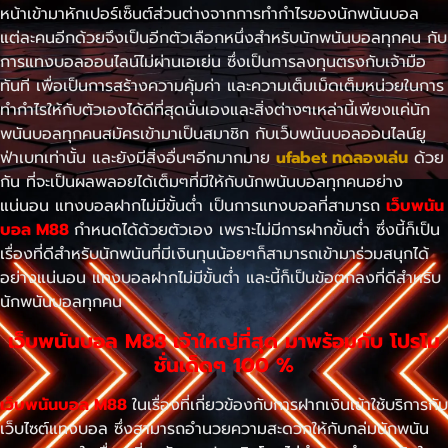
หน้าเข้ามาหักเปอร์เซ็นต์ส่วนต่างจากการทำกำไรของนักพนันบอล
แต่ละคนอีกด้วยจึงเป็นอีกตัวเลือกหนึ่งสำหรับนักพนันบอลทุกคน กับ
การแทงบอลออนไลน์ไม่ผ่านเอเย่น ซึ่งเป็นการลงทุนตรงกับเจ้ามือ
ทันที เพื่อเป็นการสร้างความคุ้มค่า และความเต็มเม็ดเต็มหน่วยในการ
ทำกำไรให้กับตัวเองได้ดีที่สุดนั่นเองและสิ่งต่างๆเหล่านี้เพียงแค่นัก
พนันบอลทุกคนสมัครเข้ามาเป็นสมาชิก กับเว็บพนันบอลออนไลน์ยู
ฟ่าเบทเท่านั้น และยังมีสิ่งอื่นๆอีกมากมาย
ufabet ทดลองเล่น
ด้วย
กัน ที่จะเป็นผลพลอยได้เต็มๆที่มีให้กับนักพนันบอลทุกคนอย่าง
แน่นอน แทงบอลฝากไม่มีขั้นต่ำ เป็นการแทงบอลที่สามารถ
เว็บพนัน
บอล M88
กำหนดได้ด้วยตัวเอง เพราะไม่มีการฝากขั้นต่ำ ซึ่งนี้ก็เป็น
เรื่องที่ดีสำหรับนักพนันที่มีเงินทุนน้อยๆก็สามารถเข้ามาร่วมสนุกได้
อย่างแน่นอน แทงบอลฝากไม่มีขั้นต่ำ และนี้ก็เป็นข้อตกลงที่ดีสำหรับ
นักพนันบอลทุกคน
เว็บพนันบอล M88 เจ้าใหญ่ที่สุด มาพร้อมกับ โปรโม
ชั่นเด็ดๆ 100 %
เว็บพนันบอล M88
ในเรื่องที่เกี่ยวข้องกับการฝากเงินเข้าใช้บริการกับ
เว็บไซต์แทงบอล ซึ่งสามารถอำนวยความสะดวกให้กับกล่มนักพนัน