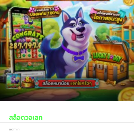
สล็อตวอเลท
admin