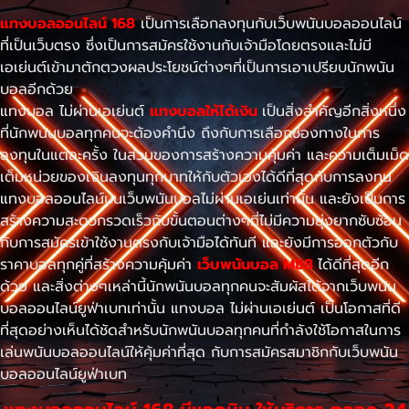
แทงบอลออนไลน์ 168
เป็นการเลือกลงทุนกับเว็บพนันบอลออนไลน์
ที่เป็นเว็บตรง ซึ่งเป็นการสมัครใช้งานกับเจ้ามือโดยตรงและไม่มี
เอเย่นต์เข้ามาตักตวงผลประโยชน์ต่างๆที่เป็นการเอาเปรียบนักพนัน
บอลอีกด้วย
แทงบอล ไม่ผ่านเอเย่นต์
แทงบอลให้ได้เงิน
เป็นสิ่งสำคัญอีกสิ่งหนึ่ง
ที่นักพนันบอลทุกคนจะต้องคำนึง ถึงกับการเลือกช่องทางในการ
ลงทุนในแต่ละครั้ง ในส่วนของการสร้างความคุ้มค่า และความเต็มเม็ด
เต็มหน่วยของเงินลงทุนทุกบาทให้กับตัวเองได้ดีที่สุดกับการลงทุน
แทงบอลออนไลน์บนเว็บพนันบอลไม่ผ่านเอเย่นเท่านั้น และยังเป็นการ
สร้างความสะดวกรวดเร็วกับขั้นตอนต่างๆที่ไม่มีความยุ่งยากซับซ้อน
กับการสมัครเข้าใช้งานตรงกับเจ้ามือได้ทันที และยังมีการออกตัวกับ
ราคาบอลทุกคู่ที่สร้างความคุ้มค่า
เว็บพนันบอล M88
ได้ดีที่สุดอีก
ด้วย และสิ่งต่างๆเหล่านี้นักพนันบอลทุกคนจะสัมผัสได้จากเว็บพนัน
บอลออนไลน์ยูฟ่าเบทเท่านั้น แทงบอล ไม่ผ่านเอเย่นต์ เป็นโอกาสที่ดี
ที่สุดอย่างเห็นได้ชัดสำหรับนักพนันบอลทุกคนที่กำลังใช้โอกาสในการ
เล่นพนันบอลออนไลน์ให้คุ้มค่าที่สุด กับการสมัครสมาชิกกับเว็บพนัน
บอลออนไลน์ยูฟ่าเบท