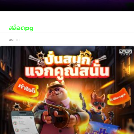
สล็อตpg
admin