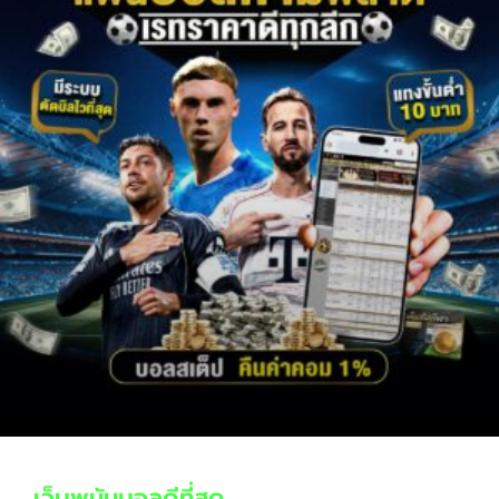
เว็บพนันบอลดีที่สุด