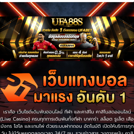
เราคือ เว็บไซต์เดิมพันออนไลน์ กีฬา และคาสิโน คาสิโนสดออนไลน์
(Live Casino) ครบทุกการเดิมพันทั้งกีฬา บาคาร่า สล็อต รูเล็ต เสือ
มังกร ไฮโล และเกมไพ่ ด้วยระบบฝากถอน อัตโนมัติ เปิดให้บริการทุก
วัน ไม่มีวันหยุดตลอดเวลา 24/7 ชม. รวมข่าวสาร วงการพนัน คาสิ