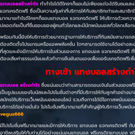
แทงบอลสร้างกำไร
ทำกำไรได้ดีใครๆก็ชอบไม่เพียงแต่จะได้รับชมและ
แจกเครดิตฟรี ซึ่งเป็นความคุ้มค่าที่บริการให้กับสมาชิกเก่าและสมาช
มากมายกำไรดีใครๆก็ชอบแทงบอล แจกเครดิตฟรี ให้บริการด้วยความคุ้
ปลอดภัยเป็นที่ชื่นชอบของผู้คนทั่วโลกและมีนักพนันบอลทั่วโลกเลือ
พร้อมกันนี้ยังให้บริการด้วยมาตรฐานการให้บริการที่ทันสมัยสามารถสมั
ต้องติดตั้งโปรแกรมหรือแอพพลิเคชั่น ใดๆสามารถใช้งานได้อย่างสะ
ที่สุดและยังมีการให้บริการในส่วนของการ แทงบอล แจกเครดิตฟรี ที่บร
ต้องเสียค่าธรรมเนียมแล้วทำการยืนยันตนเองเพื่อขอรับเครดิตฟรีเพื่
ทางเข้า แทงบอลสร้างกำไร
แทงบอล สร้างกำไร
ซึ่งแน่นอนว่าท่านสามารถถอนเงินในส่วนของฟรีเค
เป็นรูปแบบของโบนัสและโปรโมชั่นต่างๆที่มีบริการให้กับลูกค้าอย่างมาก
สมัครใช้บริการเว็บพนันบอลออนไลน์ รวมถึงการได้มีโอกาสพนันบอลแล
บริการได้อย่างมั่นใจ โปรโมชั่นฟรีมากมายที่สำคัญผู้ให้บริการเว็บ
vegus666
มีโปรโมชั่นฟรีมากมายและมีการให้บริการ แทงบอล แจกเครดิตฟรี กับ
อาชีพเสริมให้กับท่านได้อย่างแน่นอนแทงบอล ฟรีเครดิตแทงบอล ฟรีเ