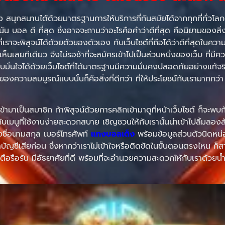
 สนุกสนานได้ด้วยมาตรฐานการให้บริการที่ทันสมัยได้จากทุกที่ทั่วโลกต
 บอล ดี ที่สุด ซึ่งอาจจะถามว่าอะไรคือคำว่าดีที่สุด คือนิยามของสิ่ง
จะพิสูจน์ได้ด้วยตัวของตัวเอง กับเว็บไซต์ที่ถือได้ว่าดีที่สุดในควา
ห็นเลยทีเดียว จึงไม่รอช้าที่จะสมัครเข้าไปเป็นส่วนหนึ่งของเว็บ ที่
ับมั่นใจได้ด้วยเว็บไซต์ที่ได้มาตรฐานมีความมั่นคงปลอดภัยอย่างแท้จร
ามสมบูรณ์แบบนั้นก็คือสิ่งที่ดีกว่า ที่ให้ประโยชน์กับเรามากกว่า ย
กที่เข้ามาเป็นสมาชิก ท้าพิสูจน์ด้วยการคลิกเข้ามาดูที่หน้าเว็บไซต์ 
เมนูที่ใช้งานง่ายสะดวกสบาย เชิญชวนให้กับเรานั้นน่าเข้าไปลิ้มลองสั
งชื่อนามสกุล เบอร์โทรศัพท์
แทงบอลเต็ง
พร้อมข้อมูลส่วนตัวนิดหน่
เสียก่อน ซึ่งหากว่าเราไม่เข้าใจหรือติดขัดในขั้นตอนตรงไหน ก็สามาร
กระตือรือร้น มีอัธยาศัยที่ดี พร้อมที่จะอำนวยความสะดวกให้กับเราด้วยน