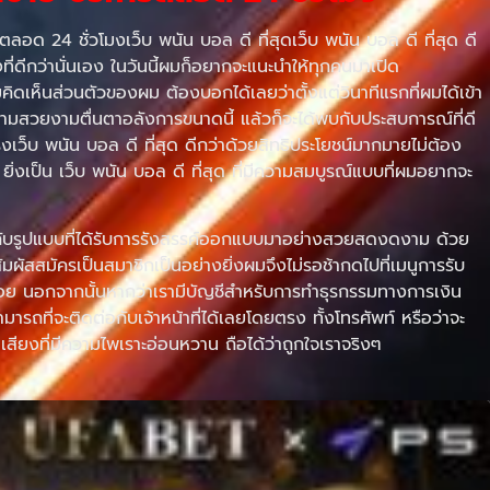
ลอด 24 ชั่วโมงเว็บ พนัน บอล ดี ที่สุดเว็บ พนัน บอล ดี ที่สุด ดี
ที่ดีกว่านั่นเอง ในวันนี้ผมก็อยากจะแนะนำให้ทุกคนมาเปิด
มคิดเห็นส่วนตัวของผม ต้องบอกได้เลยว่าตั้งแต่วินาทีแรกที่ผมได้เข้า
มีความสวยงามตื่นตาอลังการขนาดนี้ แล้วก็จะได้พบกับประสบการณ์ที่ดี
ิงเว็บ พนัน บอล ดี ที่สุด ดีกว่าด้วยสิทธิประโยชน์มากมายไม่ต้อง
ิ่งเป็น เว็บ พนัน บอล ดี ที่สุด ที่มีความสมบูรณ์แบบที่ผมอยากจะ
ก็จะพบกับรูปแบบที่ได้รับการรังสรรค์ออกแบบมาอย่างสวยสดงดงาม ด้วย
มผัสสมัครเป็นสมาชิกเป็นอย่างยิ่งผมจึงไม่รอช้ากดไปที่เมนูการรับ
อย นอกจากนั้นหากว่าเรามีบัญชีสำหรับการทำธุรกรรมทางการเงิน
ถที่จะติดต่อกับเจ้าหน้าที่ได้เลยโดยตรง ทั้งโทรศัพท์ หรือว่าจะ
้ำเสียงที่มีความไพเราะอ่อนหวาน ถือได้ว่าถูกใจเราจริงๆ