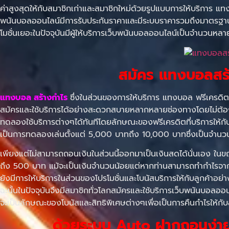
ค่าสูงสุดให้กับสมาชิกเก่าและสมาชิกใหม่ด้วยรูปแบบการให้บริการ 
พนันบอลออนไลน์มีการรับประกันราคาและมีระบบราคารวมถึงมาตรฐานก
โมชั่นเยอะในปัจจุบันมีผู้ให้บริการเว็บพนันบอลออนไลน์เป็นจำนวน
สมัคร แทงบอลสร้าง
แทงบอล สร้างกำไร
ซึ่งในส่วนของการให้บริการ แทงบอล ฟรีเครดิต
สมัครและใช้บริการได้อย่างสะดวกสบายหลากหลายช่องทางโดยไม่ต้องเ
ทดลองใช้บริการต่างๆได้ทันทีโดยลักษณะของฟรีเครดิตที่บริการให้กับลู
เป็นการทดลองเล่นตั้งแต่ 5,000 บาทถึง 10,000 บาทซึ่งเป็นจำนวน
เพียงแต่ไม่สามารถถอนเงินในส่วนนี้ออกมาเป็นเงินสดได้นั่นเอง ในข
ถึง 500 บาท แม้จะเป็นเงินจำนวนน้อยแต่หากท่านสามารถทำกำไรจากเค
ยังมีการให้บริการในส่วนของโปรโมชั่นและโบนัสบริการให้กับลูกค้าอ
ฉะนั้นในปัจจุบันจึงมีสมาชิกทั่วโลกสมัครและใช้บริการเว็บพนันบอลออ
จะเป็นลักษณะของโบนัสและสิทธิพิเศษต่างๆเพื่อเป็นการคืนกำไรให้กับล
ด้วยระบบ Auto ฝากถอนง่ายต้