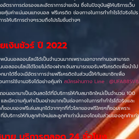
งอัตราการต่อรองและอัตราการจ่ายเงิน ซึ่งในปัจจุบันผู้ให้บริการเว็บ
ายคุ้มค่าแน่นอนแทงบอล ฟรีเครดิต ช่องทางในการทำกำไรได้จริงโปร
ารให้บริการต่างๆรวมถึงโปรโมชั่นต่างๆ
ยเงินชัวร์ ปี 2022
รเว็บพนันบอลออนไลน์ได้เป็นจำนวนมากเพราะนอกจากท่านจะสามารถ
ันบอลออนไลน์ได้โดยไม่ต้องฝากเงินสามารถขอรับฟรีเครดิตเพื่อนำไป
าได้ซึ่งจะมีอัตราการจ่ายฟรีเครดิตในส่วนนี้ให้กับสมาชิกเพื่อ
การใช้งานจริงได้อย่างคุ้มค่า
สมัครผ่านทาง Line :
@UFA88SV8
ถอนออกมาเป็นเงินสดได้ที่มีบริการให้กับสมาชิกใหม่เป็นจำนวน 100
และมีความคุ้มค่าเป็นอย่างมากเป็นช่องทางในการทำกำไรได้จริงและ
ก็ชอบของฟรีเล่นสนุกได้จากทุกที่ทั่วโลกของฟรีใครๆก็ชอบเพราะ
บริการให้กับลูกค้าใหม่และลูกค้าเก่านั่นเองโดยในส่วนของลูกค้าเก่า
 สบาย บริการตลอด 24 ชั่วโมง