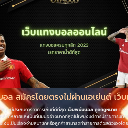
บอล สมัครโดยตรงไม่ผ่านเอเย่นต์ เว็บ
ๆและมีประสบการณ์การเล่นที่ดีที่สุด
เว็บพนันบอล ถูกกฎหมาย
ควรทำ
หลากหลายและเป็นที่นิยมอย่างมากที่สุดไม่เพียงแต่การมีรายการแทง
อนเงินเป็นเรื่องง่ายสมาชิกหรือลูกค้าสามารถทำรายการด้วยตัวเองโดย