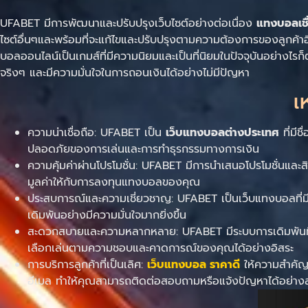
UFABET มีการพัฒนาและปรับปรุงเว็บไซต์อย่างต่อเนื่อง
แทงบอลเชื่
ไซต์อื่นๆและพร้อมที่จะแก้ไขและปรับปรุงตามความต้องการของลูกค้
บอลออนไลน์เป็นเกมส์ที่มีความนิยมและเป็นที่นิยมในปัจจุบันอย่างไ
จริงๆ และมีความมั่นใจในการถอนเงินได้อย่างไม่มีปัญหา
เ
ความน่าเชื่อถือ: UFABET เป็น
เว็บแทงบอลต่างประเทศ
ที่มี
ปลอดภัยของการเล่นและการทำธุรกรรมทางการเงิน
ความคุ้มค่าผ่านโปรโมชั่น: UFABET มีการนำเสนอโปรโมชั่นและสิท
มูลค่าให้กับการลงทุนแทงบอลของคุณ
ประสบการณ์และความเชี่ยวชาญ: UFABET เป็นเว็บแทงบอลที่มีท
เดิมพันอย่างมีความมั่นใจมากยิ่งขึ้น
สะดวกสบายและความหลากหลาย: UFABET มีระบบการเดิมพันที่ง่
เลือกเล่นตามความชอบและคาดการณ์ของคุณได้อย่างอิสระ
การบริการลูกค้าที่เป็นเลิศ:
เว็บแทงบอล ราคาดี
ให้ความสำคัญก
อีเมล ทำให้คุณสามารถติดต่อสอบถามหรือแจ้งปัญหาได้อย่า