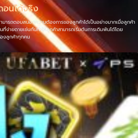
ถอนได้จริง
ละสามารถตอบสนองความต้องการของลูกค้าได้เป็นอย่างมากเมื่อลูกค้า
่ง่ายดายเช่นกันทำให้ลูกค้าสามารถเริ่มต้นการเดิมพันได้โดย
ของลูกค้าทุกคน