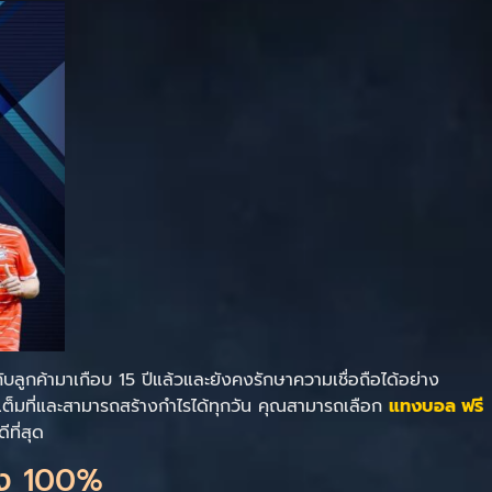
ารกับลูกค้ามาเกือบ 15 ปีแล้วและยังคงรักษาความเชื่อถือได้อย่าง
งเต็มที่และสามารถสร้างกำไรได้ทุกวัน คุณสามารถเลือก
แทงบอล ฟรี
ที่สุด
โกง 100%