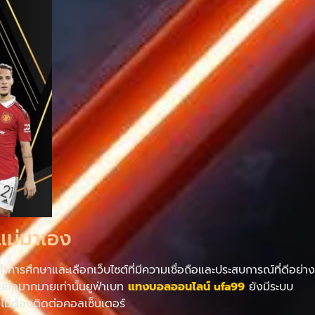
แม่มาเอง
การศึกษาและเลือกเว็บไซต์ที่มีความเชื่อถือและประสบการณ์ที่ดีอย่าง
บอลมากมายเท่านั้นยูฟ่าเบท
แทงบอลออนไลน์ ufa99
ยังมีระบบ
ไม่ต้องติดต่อคอลเซ็นเตอร์