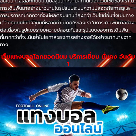
จึงเป็นทางเลือกที่นิยมในปัจจุบันที่หลายๆท่านเลือกเว็บไซต์ของเราใน
การเดิมพันมาอย่างยาวนานในรูปแบบระบบความปลอดภัยการดูแล
การบริการที่มากกว่าที่จะมีผลตอบแทนที่สูงกว่าเว็บไซต์อื่นซึ่งเป็นทาง
เลือกที่นิยมในปัจจุบันที่หลายท่านโดยใช้ของเราในการเดิมพันมาอย่าง
ต่อเนื่องในรูปแบบระบบความปลอดภัยและรูปแบบของการเดิมพัน
ที่มากกว่าที่จะเน้นย้ำในโอกาสของการสร้างรายได้อย่างมากมายจาก
ทาง
เว็บแทงบอลโลกยอดนิยม บริการเยี่ยม มั่นคง อันดับ
1