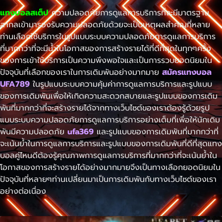
แทงบอลสเต็ป
ความปลอดภัยการดูแลการบริการที่จะมีมาตรฐาน
สากลเข้ามารองรับความปลอดภัยด้วยจะเป็นเหตุผลสำคัญที่หลาย
ท่านเลือกใช้บริการในรูปแบบระบบความปลอดภัยการดูแลการบริการ
ที่มากกว่าที่จะมีน้ำในโอกาสของการสร้างรายได้ที่ดีที่สุดในทุกๆครั้ง
ของการเข้าใช้บริการเป็นความพึงพอใจและเป็นการรวบยอดนิยมใน
ปัจจุบันที่เลือกของเราในการเดิมพันอย่างมากมาย
สมัครแทงบอล
UFA789
ในรูปแบบระบบความคุ้มค่าการดูแลการบริการและรูปแบบ
ของการเดิมพันเพื่อให้เกิดความสะดวกสบายและรูปแบบของการเดิม
พันที่มากกว่าที่จะสร้างรายได้จากทางเว็บไซต์ของเราต้องรู้ด้วยรูป
แบบระบบความปลอดภัยการดูแลการบริการอย่างเต็มที่เพื่อให้นักเดิม
พันมีความปลอดภัย
ufa369
และรูปแบบของการเดิมพันที่มากกว่าที่
จะเน้นย้ำในการดูแลการบริการและรูปแบบของการเดิมพันที่ดีที่สุดแทง
บอลคู่ไหนดีต้องรู้คุณภาพการดูแลการบริการที่มากกว่าที่จะเน้นย้ำใน
โอกาสของการสร้างรายได้อย่างมากมายจึงเป็นทางเลือกยอดนิยมใน
ปัจจุบันที่หลายๆท่านเปลี่ยนมาเป็นการเดิมพันกับทางเว็บไซต์ของเรา
อย่างต่อเนื่อง