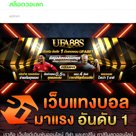
สล็อตวอเลท
admin
เราคือ เว็บไซต์เดิมพันออนไลน์ กีฬา และคาสิโน คาสิโนสดออนไลน์