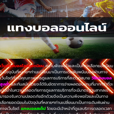
เว็บแทงบอลโลกยอดนิยม
ความพึงพอใจและเป็นทางเลือกยอดนิยม
ในปัจจุบันที่หลายๆท่านเปลี่ยนมาเป็นการเดิมพันพนันบอลผ่านทาง
เว็บไซต์ที่จะมีคุณภาพการดูแลการบริการที่สะดวกสบาย
วิธีแทงบอล
สูงต่ำ
และทันสมัยโดยจะได้รับอัตราการจ่ายผลตอบแทนที่มากกว่าที่จะ
เน้นย้ำในความปลอดภัยการดูแลการบริการที่จะมีมาตรฐานสากลเข้า
มารองรับความปลอดภัยอีกด้วยจึงเป็นความพึงพอใจและเป็นทาง
เลือกยอดนิยมในปัจจุบันที่หลายๆท่านเปลี่ยนมาเป็นการเดิมพันผ่าน
ทางเว็บไซต์
แทงบอลสเต็ป
โดยจะมีเจ้าหน้าที่ดูแลบริการตลอดเวลา