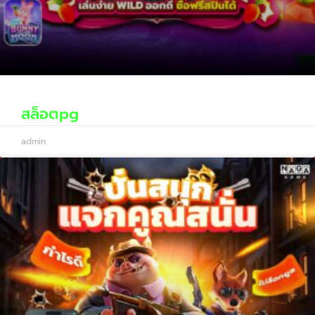
สล็อตpg
admin