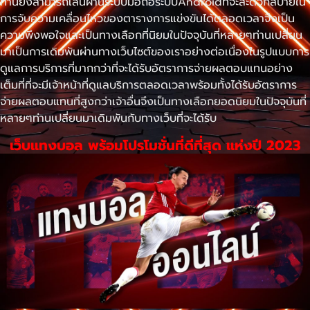
ท่านยังสามารถเล่นผ่านระบบมือถือระบบAndroidที่จะสะดวกสบายใน
การจับความเคลื่อนไหวของตารางการแข่งขันได้ตลอดเวลาจึงเป็น
ความพึงพอใจและเป็นทางเลือกที่นิยมในปัจจุบันที่หลายๆท่านเปลี่ยน
มาเป็นการเดิมพันผ่านทางเว็บไซต์ของเราอย่างต่อเนื่องในรูปแบบการ
ดูแลการบริการที่มากกว่าที่จะได้รับอัตราการจ่ายผลตอบแทนอย่าง
เต็มที่ที่จะมีเจ้าหน้าที่ดูแลบริการตลอดเวลาพร้อมทั้งได้รับอัตราการ
จ่ายผลตอบแทนที่สูงกว่าเจ้าอื่นจึงเป็นทางเลือกยอดนิยมในปัจจุบันที่
หลายๆท่านเปลี่ยนมาเดิมพันกับทางเว็บที่จะได้รับ
เว็บแทงบอล พร้อมโปรโมชั่นที่ดีที่สุด แห่งปี 2023