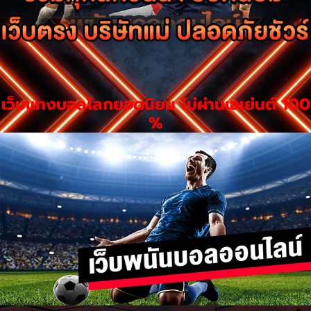
เว็บแทงบอลโลกยอดนิยม ไม่ผ่านเอเย่นต์ 100
%