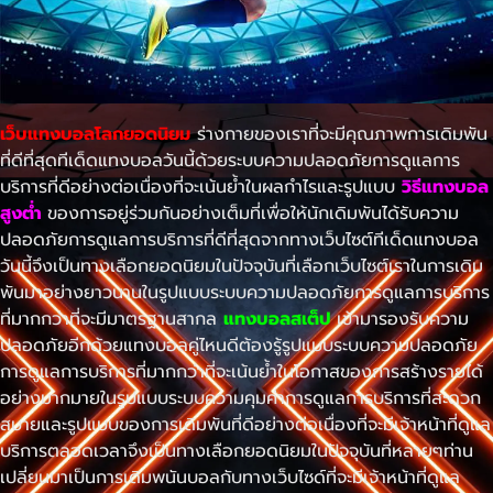
เว็บแทงบอลโลกยอดนิยม
ร่างกายของเราที่จะมีคุณภาพการเดิมพัน
ที่ดีที่สุดทีเด็ดแทงบอลวันนี้ด้วยระบบความปลอดภัยการดูแลการ
บริการที่ดีอย่างต่อเนื่องที่จะเน้นย้ำในผลกำไรและรูปแบบ
วิธีแทงบอล
สูงต่ำ
ของการอยู่ร่วมกันอย่างเต็มที่เพื่อให้นักเดิมพันได้รับความ
ปลอดภัยการดูแลการบริการที่ดีที่สุดจากทางเว็บไซต์ทีเด็ดแทงบอล
วันนี้จึงเป็นทางเลือกยอดนิยมในปัจจุบันที่เลือกเว็บไซต์เราในการเดิม
พันมาอย่างยาวนานในรูปแบบระบบความปลอดภัยการดูแลการบริการ
ที่มากกว่าที่จะมีมาตรฐานสากล
แทงบอลสเต็ป
เข้ามารองรับความ
ปลอดภัยอีกด้วยแทงบอลคู่ไหนดีต้องรู้รูปแบบระบบความปลอดภัย
การดูแลการบริการที่มากกว่าที่จะเน้นย้ำในโอกาสของการสร้างรายได้
อย่างมากมายในรูปแบบระบบความคุมค่าการดูแลการบริการที่สะดวก
สบายและรูปแบบของการเดิมพันที่ดีอย่างต่อเนื่องที่จะมีเจ้าหน้าที่ดูแล
บริการตลอดเวลาจึงเป็นทางเลือกยอดนิยมในปัจจุบันที่หลายๆท่าน
เปลี่ยนมาเป็นการเดิมพนันบอลกับทางเว็บไซด์ที่จะมีเจ้าหน้าที่ดูแล