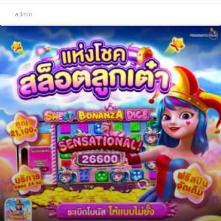
admin