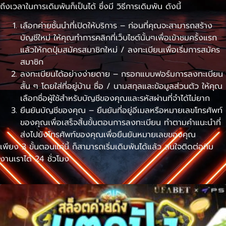
ถึงเวลาในการเดิมพันก็เป็นได้ ซึ่งมี วิธีการเดิมพัน ดังนี้
เลือกค่ายชั้นนำที่เปิดให้บริการ – ก่อนที่คุณจะสามารถสร้าง
บัญชีใหม่ ให้คุณทำการคลิกที่เว็บไซต์นั้นๆเพื่อเข้าชมครั้งแรก
แล้วให้กดปุ่มสมัครสมาชิกใหม่ / ลงทะเบียนเพื่อเริ่มการสมัคร
สมาชิก
ลงทะเบียนได้อย่างง่ายดาย – กรอกแบบฟอร์มการลงทะเบียน
สั้น ๆ โดยใส่ที่อยู่บ้าน ชื่อ / นามสกุลและข้อมูลส่วนตัว ให้คุณ
เลือกชื่อผู้ใช้สำหรับบัญชีของคุณและรหัสผ่านที่จำได้ไม่ยาก
ยืนยันบัญชีของคุณ – ยืนยันที่อยู่อีเมลหรือหมายเลขโทรศัพท์
ของคุณเพื่อเสร็จสิ้นขั้นตอนการลงทะเบียน ทำตามคำแนะนำที่
ส่งไปยังโทรศัพท์ของคุณเพื่อยืนยันหมายเลขของคุณ
เพียง 3 ขั้นตอนแค่นี้ ก็สามารถเริ่มเดิมพันได้แล้ว สนใจติดต่อทีม
งานเราได้ 24 ชั่วโมง