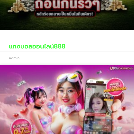
แทงบอลออนไลน์888
admin