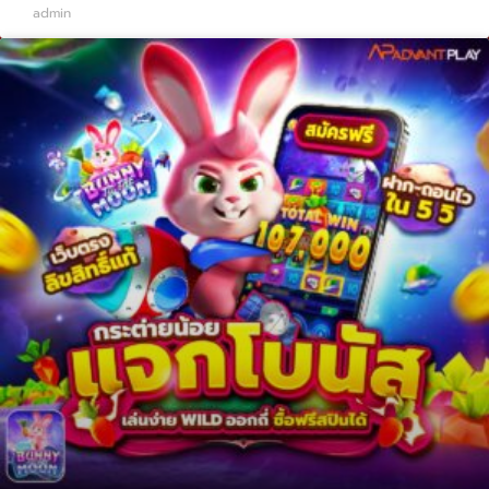
admin