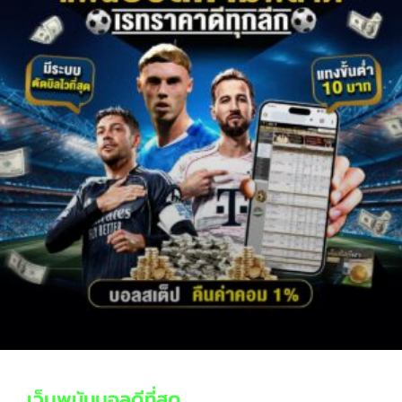
เว็บพนันบอลดีที่สุด