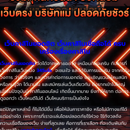
เว็บคาสิโนยอดฮิต เว็บคาสิโนเชื่อถือได้ ครบ
เครื่องเรื่องคาสิโน
เว็บคาสิโนยอดฮิต
วัดได้จากหลายอย่าง เหมือนกันนะครับ กับการที่
เว็บคาสิโนเว็บหนึ่ง
345ufa
จะชนะใจ และได้รับการยอมรับ จากคนใน
วงการ ว่าดีจริงๆ และควรค่าต่อการบอกต่อ และเชิญชวนให้คนสนิท
หรือคนรู้จัก ได้มาเล่น และสมัครเล่นเว็บเดียวกัน ยิ่งยากเข้าไปใหญ่
เมื่อในปัจจุบันมี คาสิโนออนไลน์ เกิดขึ้นมากมาย ยิ่งทำให้ยาก ต่อการ
ดูออกว่า เว็บไหนดีไม่ดี เว็บไหนบริการเป็นยังไง
แต่ปัญหาเหล่านี้ ก็ไม่ได้มีขึ้น เพื่อให้มันคาราคาซัง หรือไม่มีทางแก้ได้
แต่อย่างใด เพราะการที่เราจะเล่นโดยปลอดภัยไร้ห่วง ไร้กังวลถึง
ความเชื่อถือของเว็บ ง่ายที่สุดเลย คือการที่เราเลือก ที่จะเดิมพันกับ