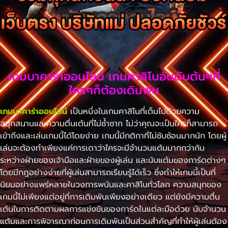
เกมบาคาร่าออนไลน์ เกมคาสิโนอันดับต้นๆที่
ใครๆก็ต้องเดิมพัน
เกมบาคาร่าออนไลน์
เป็นหนึ่งในเกมคาสิโนที่เต็มไปด้วยความ
สนุกสนานและความตื่นเต้นที่ไม่ซ้ำซาก ไม่ว่าคุณจะเป็นใครก็สามารถ
เข้าถึงและเล่นเกมนี้ได้โดยง่าย เกมนี้มีกติกาที่ไม่ซับซ้อนมากนัก โดยผู้
เล่นจะต้องทำเพียงแค่การเดาว่าใครจะมีจำนวนแต้มมากกว่ากัน
ระหว่างฝ่ายของเจ้ามือและฝ่ายของผู้เล่น และนับแต้มของการ์ดต่างๆ
โดยมีกฎอย่างง่ายที่ผู้เล่นสามารถเรียนรู้ได้เร็ว ซึ่งทำให้เกมนี้เป็นที่
นิยมอย่างแพร่หลายในวงการพนันและคาสิโนทั่วโลก ความสนุกของ
เกมนี้ไม่เพียงแต่อยู่ที่การเดิมพันเพียงอย่างเดียว แต่ยังมีความตื่น
เต้นในการติดตามผลการแข่งขันของการ์ดในแต่ละมือด้วย นับจำนวน
แต้มและการพิจารณาก่อนการเดิมพันเป็นส่วนสำคัญที่ทำให้ผู้เล่นต้อง