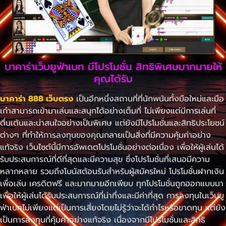
บาคาร่าเว็บยูฟ่าเบท มีโปรโมชั่น สิทธิพิเศษมากมายให้
คุณได้รับ
บาคาร่า 888 เว็บตรง
เป็นอีกหนึ่งสถานที่ที่นักพนันทั้งมือใหม่และมือ
เก๋าสามารถเข้ามาเล่นและสนุกได้อย่างเต็มที่ ไม่เพียงแต่มีการเล่นที่
ตื่นเต้นและน่าสนใจอย่างเป็นพิเศษ แต่ยังมีโปรโมชั่นและสิทธิประโยชน์
ต่างๆ ที่ทำให้การลงทุนของคุณกลายเป็นสิ่งที่มีความคุ้มค่าอย่าง
แท้จริง เว็บไซต์นี้มีการอัพเดตโปรโมชั่นอย่างต่อเนื่อง เพื่อให้ผู้เล่นได้
รับประสบการณ์ที่ดีที่สุดและมีความสุข ซึ่งโปรโมชั่นที่เสนอมีความ
หลากหลาย รวมถึงโบนัสต้อนรับสำหรับผู้สมัครใหม่ โปรโมชั่นฝากเงิน
เพื่อเล่น เครดิตฟรี และมากมายอีกเพียบ ทุกโปรโมชั่นถูกออกแบบมา
เพื่อให้ผู้เล่นได้รับประสบการณ์ที่น่าทึ่งและมีค่าที่สุด การลงทุนในเว็บยู
ฟ่าเบทไม่เพียงแต่เป็นการเสี่ยงโดยไม่รู้ว่าจะได้กำไรหรือขาดทุน แต่ยัง
เป็นการลงทุนที่คุ้มค่าอย่างแท้จริง เนื่องจากมีโปรโมชั่นและสิทธิ