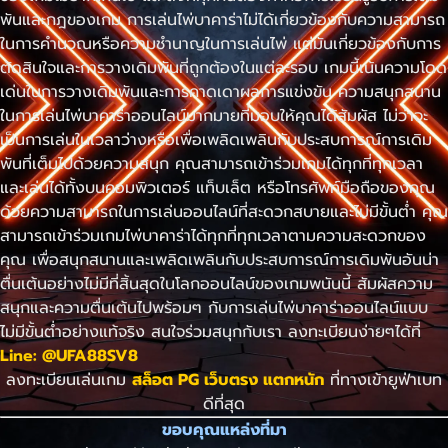
พันและกฎของเกม การเล่นไพ่บาคาร่าไม่ได้เกี่ยวข้องกับความสามารถ
ในการคำนวณหรือความชำนาญในการเล่นไพ่ แต่มันเกี่ยวข้องกับการ
ตัดสินใจและการวางเดิมพันที่ถูกต้องในแต่ละรอบ เกมนี้เน้นความโดด
เด่นในการวางเดิมพันและการคาดเดาผลการแข่งขัน ความสนุกสนาน
ในการเล่นไพ่บาคาร่าออนไลน์มากมายที่มอบให้คุณได้สัมผัส ไม่ว่าจะ
เป็นการเล่นในเวลาว่างหรือเพื่อเพลิดเพลินกับประสบการณ์การเดิม
พันที่เต็มไปด้วยความสนุก คุณสามารถเข้าร่วมเกมได้ทุกที่ทุกเวลา
และเล่นได้ทั้งบนคอมพิวเตอร์ แท็บเล็ต หรือโทรศัพท์มือถือของคุณ
ด้วยความสามารถในการเล่นออนไลน์ที่สะดวกสบายและไม่มีขั้นต่ำ คุณ
สามารถเข้าร่วมเกมไพ่บาคาร่าได้ทุกที่ทุกเวลาตามความสะดวกของ
คุณ เพื่อสนุกสนานและเพลิดเพลินกับประสบการณ์การเดิมพันอันน่า
ตื่นเต้นอย่างไม่มีที่สิ้นสุดในโลกออนไลน์ของเกมพนันนี้ สัมผัสความ
สนุกและความตื่นเต้นไปพร้อมๆ กับการเล่นไพ่บาคาร่าออนไลน์แบบ
ไม่มีขั้นต่ำอย่างแท้จริง สนใจร่วมสนุกกับเรา ลงทะเบียนง่ายๆได้ที่
Line: @UFA88SV8
ลงทะเบียนเล่นเกม
สล็อต PG เว็บตรง แตกหนัก
ที่ทางเข้ายูฟ่าเบท
ดีที่สุด
ขอบคุณแหล่งที่มา