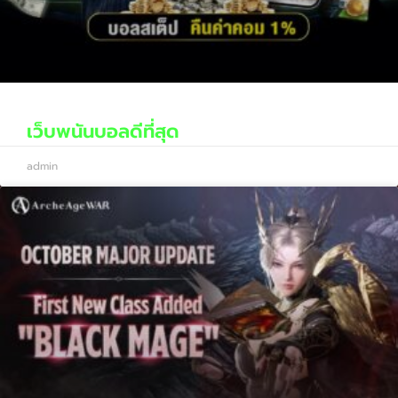
เว็บพนันบอลดีที่สุด
admin