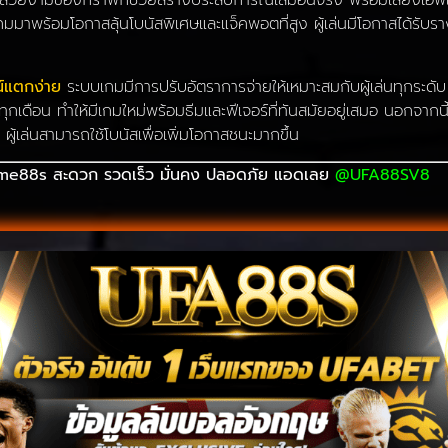
วามสวยงามของกราฟิกช่วยสร้างประสบการณ์เสมือนจริง พร้อมเสียงเอฟเ
มาพร้อมโอกาสลุ้นโบนัสพิเศษและแจ็คพอตที่สูง ผู้เล่นมีโอกาสได้รับรา
์แตกง่าย
ระบบเกมมีการปรับอัตราการจ่ายให้เหมาะสมกับผู้เล่นทุกระดับ เพ
ทุกเดือน ทำให้มีเกมใหม่พร้อมธีมและฟีเจอร์ที่ทันสมัยอยู่เสมอ นอกจากน
 ผู้เล่นสามารถใช้โบนัสเพื่อเพิ่มโอกาสชนะมากขึ้น
 game88s สะดวก รวดเร็ว มั่นคง ปลอดภัย แอดเลย
@UFA88SV8