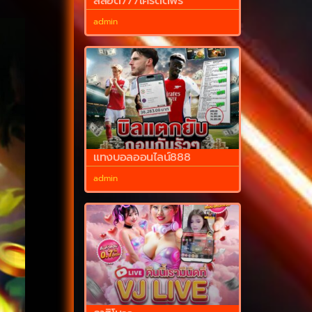
สล็อต777เครดิตฟรี
admin
แทงบอลออนไลน์888
admin