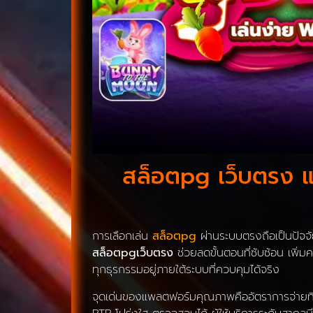
สล็อตpg เว็บตรง 
การเลือกเล่น
สล็อตpg
ผ่านระบบตรงถือเป็นปัจจั
สล็อตpgเว็บตรง
ช่วยลดขั้นตอนที่ซับซ้อน เพิ่มค
ทุกธุรกรรมอยู่ภายใต้ระบบที่ควบคุมได้จริง
จุดเด่นของแพลตฟอร์มคุณภาพคืออัตราการจ่ายท