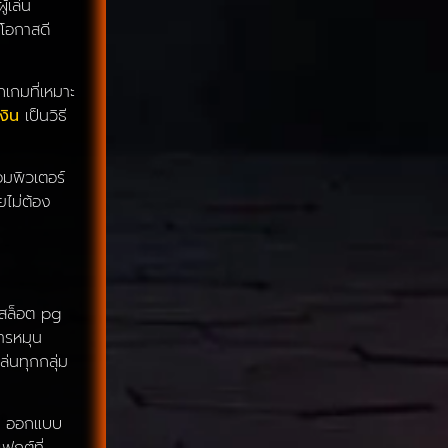
้เล่น
นโอกาสดี
เกมที่เหมาะ
งิน
เป็นวิธี
อมพิวเตอร์
ยไม่ต้อง
 สล็อต pg
การหมุน
่นทุกกลุ่ม
pg ออกแบบ