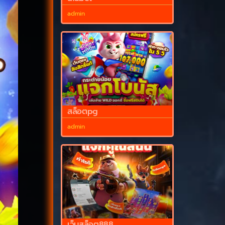
admin
สล็อตpg
admin
เว็บสล็อต888