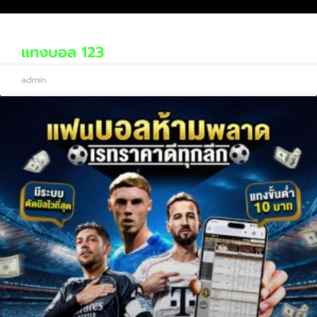
แทงบอล 123
admin