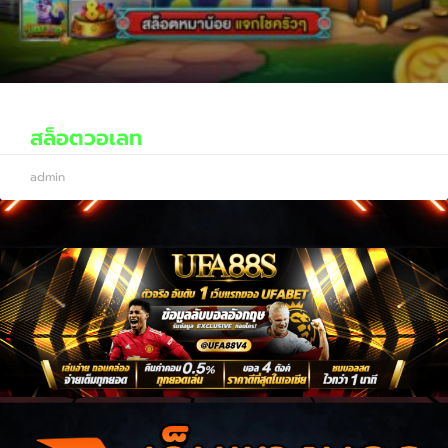
สล็อตวอเลท
admin