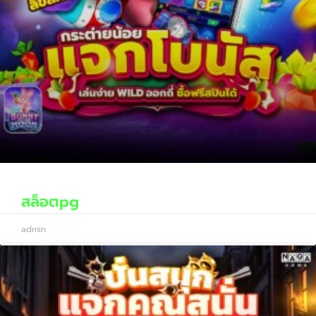
สล็อตpg
admin