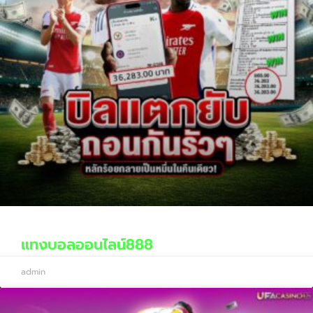
แทงบอลออนไลน์888
admin