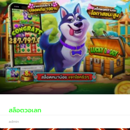
สล็อตวอเลท
admin