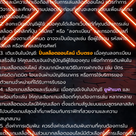
ถือและมีความน่าเชื่อถือสำหรับการเล่นสล็อตออนไลน์ ควรทำการ
วิจารณ์และศึกษาความปลอดภัยก่อนที่คุณจะลงทะเบียนเพื่อเล่นเกม
คาสิโนออนไลน์
2. ลงทะเบียนบัญชีผู้ใช้: เมื่อคุณได้เลือกเว็บไซต์ที่คุณต้องการเล่น
สล็อต ให้คลิกที่ปุ่ม “สมัคร” หรือ “ลงทะเบียน” และกรอกข้อมูลที่
เกี่ยวข้องตามที่กำหนด อาจจะเป็นข้อมูลเช่น ชื่อผู้ใช้งาน รหัสผ่าน
อีเมล หรือหมายเลขโทรศัพท์
3. เติมเงินในบัญชี:
ปั่นสล็อตออนไลน์ เว็บตรง
เมื่อคุณลงทะเบียน
เสร็จสิ้น ให้คุณเติมเงินเข้าสู่บัญชีผู้ใช้ของคุณ เพื่อทำการเดิมพันใน
เกมสล็อตออนไลน์ ส่วนมากมีหลายวิธีในการฝากเงิน เช่น บัตร
เครดิต/เดบิต โอนเงินผ่านบัญชีธนาคาร หรือการใช้บริการของ
ตัวแทนจำหน่ายที่ได้รับการรับรอง
4. เลือกเกมสล็อตและเริ่มเล่น: เมื่อคุณมีเงินในบัญชี
ยูฟ่าเบท
และ
พร้อมที่จะเล่น ให้คุณเลือกเกมสล็อตที่คุณต้องการเล่น หลากหลาย
เกมสล็อตออนไลน์ให้คุณเลือก ตั้งแต่เกมส์รูปแบบแบบสูตรคลาสสิค
ไปจนถึงเกมส์สุดล้ำที่มาพร้อมกับกราฟิกที่สวยงามและความ
สนุกสนาน
5. ตั้งค่าการเดิมพัน: ควรตั้งค่าระดับเดิมพันตามที่คุณต้องการใน
แต่ละเกมสล็อต ในส่วนมากสล็อตออนไลน์มีตัวเลือกในการเลือกระดับ