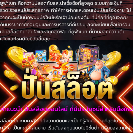
ยูฟ่าเบท คือความปลอดภัยและน่าเชื่อถือที่สูงสุด ระบบการเงินที่
รวดเร็วและมีประสิทธิภาพ ทำให้การฝากและถอนเงินเป็นเรื่องง่าย ไม่
ว่าคุณจะเป็นนักพนันมือใหม่หรือเจ้ามือเซี่ยงต้น ที่นี่คือที่ที่คุณจะพบ
กับบรรยากาศที่อบอุ่นและการบริการที่ดีเยี่ยม ลงทะเบียนเพื่อเข้าร่วม
เกมสล็อตที่น่าสนใจและสนุกสุดฟิน ที่ยูฟ่าเบท ที่บ้านของความตื่น
เต้นและโชคดีไม่มีวันสิ้นสุด
คำแนะนำ ปั่นสล็อตออนไลน์ ที่มีประโยชน์สำหรับมือใหม่
สล็อตเป็นเกมคาสิโนที่มีความนิยมและเป็นที่รู้จักกันมากที่สุดในวง
กว้าง เป็นเกมที่เล่นง่าย เริ่มต้นลงทุนแบบไม่มีขั้นต่ำ มีธีมของเกมให้