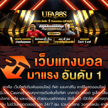
เราคือ เว็บไซต์เดิมพันออนไลน์ กีฬา และคาสิโน คาสิโนสดออนไลน์
(Live Casino) ครบทุกการเดิมพันทั้งกีฬา บาคาร่า สล็อต รูเล็ต เสือ
มังกร ไฮโล และเกมไพ่ ด้วยระบบฝากถอน อัตโนมัติ เปิดให้บริการทุก
วัน ไม่มีวันหยุดตลอดเวลา 24/7 ชม. รวมข่าวสาร วงการพนัน คาสิ