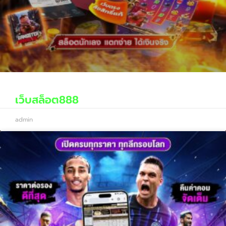
เว็บสล็อต888
admin