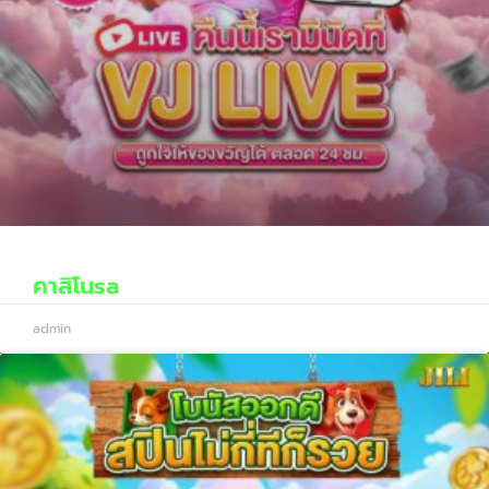
คาสิโนsa
admin