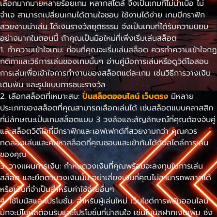
เลือกมากมายหลายร้อยเกม หลากสไตล์ จึงเป็นเกมที่ไม่น่าเบื่อ ไม่
จำเจ สามารถเปลี่ยนเกมได้ตามใจชอบ ใช้งานได้ง่าย เกมมีกราฟิก
สวยงามน่าเล่น ได้เงินรางวัลยุติธรรม จึงเป็นเกมที่ได้รับความนิยม
อย่างมากในตอนนี้ ถ้าคุณเป็นมือใหม่ที่เพิ่งเริ่มเล่นสล็อต
1. ทำความเข้าใจเกม: ก่อนที่คุณจะเริ่มเล่นสล็อต ควรทำความเข้าใจกฎ
กติกาและวิธีการเล่นของเกมนั้นๆ อ่านคู่มือการเล่นหรือดูวิดีโอสอน
การเล่นเพื่อเข้าใจการทำงานของสล็อตแต่ละเกม เช่นวิธีการวางเงิน
เดิมพัน และรูปแบบการชนะรางวัล
2. เลือกสล็อตที่เหมาะสม:
ปั่นสล็อตออนไลน์ เว็บตรง
มีหลาย
ประเภทของสล็อตที่คุณสามารถเลือกเล่นได้ เช่นสล็อตแบบคลาสสิก
ที่มีลักษณะเป็นเกมสล็อตแบบ 3 วงล้อและสัญลักษณ์ที่คุณต้องจับคู่
และสล็อตวิดีโอที่มีกราฟิกและเอฟเฟกต์ที่สวยงามกว่า คุณควร
ทดลองเล่นและค้นหาสล็อตที่คุณชอบและเข้ากันได้กับสไตล์การเล่น
ของคุณ
3. วางแผนการเงิน: กำหนดวงเงินที่คุณพร้อมจะลงทุนในการเล่น
สล็อต และยึดตามวงเงินนั้น อย่าเสี่ยงเงินที่คุณไม่สามารถพลาดได้
หรือเงินที่จำเป็นสำหรับค่าใช้จ่ายอื่นๆ
4. ใช้โบนัสและโปรโมชั่น: สำหรับผู้เล่นใหม่ เว็บไซต์การพนันออนไลน์
มักจะมีโบนัสต้อนรับและโปรโมชั่นที่น่าสนใจ เช่นโบนัสฝากเงินเพิ่ม ซึ่ง