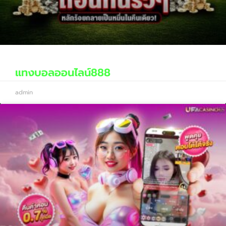
แทงบอลออนไลน์888
admin