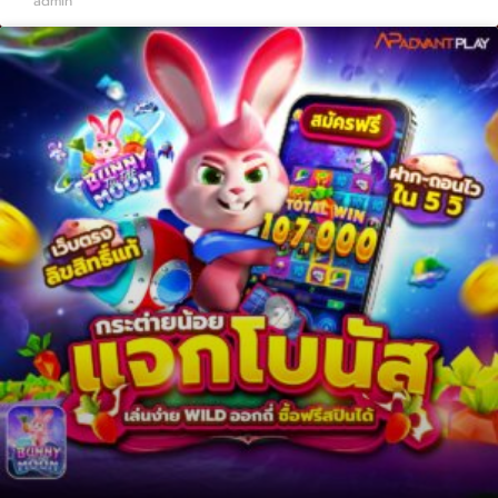
admin