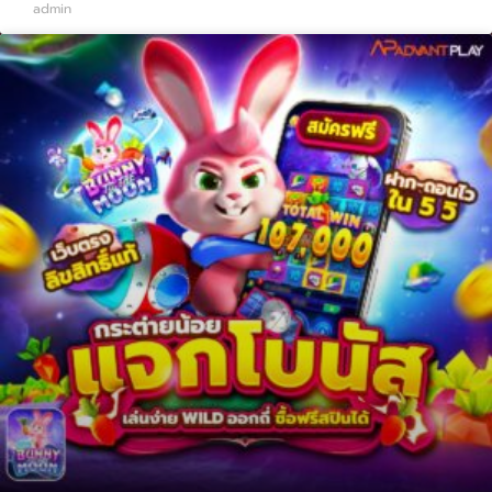
admin