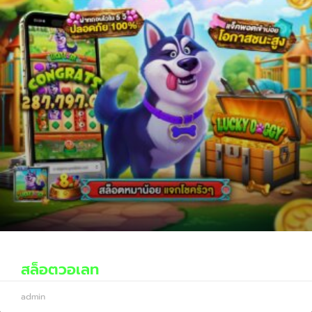
สล็อตวอเลท
admin