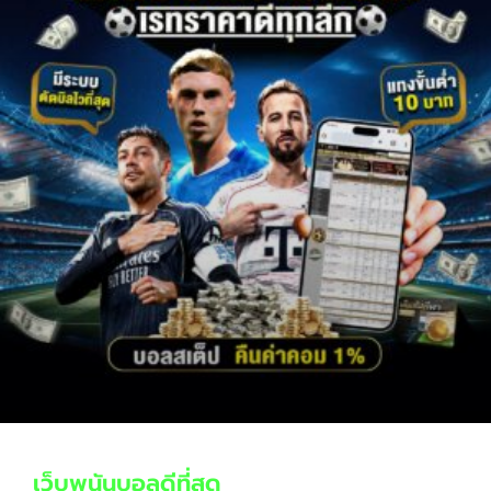
เว็บพนันบอลดีที่สุด