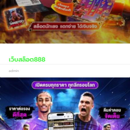
เว็บสล็อต888
admin