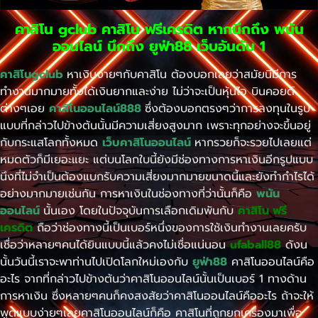
คาสิโน gclub คาสิโน ฟรีเครดิต หากนึกถึง พนัน
ออนไลน์ นึกถึง ยูฟ่า88 เว็บอันดับ 1
คาสิโนgclub
หาเงินง่ายๆกับคาสิโน ต้องบอกเลยว่าสมัยนี้มีการ
ทำงานมากมายทั้งได้เงินยากและง่าย ไม่ว่าจะเป็นหุ้นไอ บินคอยด์
ต่างๆเอย
คาสิโนออนไลน์888
ซึ่งต้องบอกตรงๆว่าการลงทุนในรูป
แบบที่กล่าวไปข้างต้นนั้นมีความเสี่ยงสูงมาก เพราะทุกอย่างจะขึ้นอยู่
กับกระแสโลกทั้งหมด
เว็บคาสิโนออนไลน์
หากรวยก็จะรวยไปเลยแต่
หมดตัวก็มีเยอะแยะ แต่บนโลกใบนี้ยังมีช่องทางการหาเงินอีกรูปแบบ
นึงที่ไม่จำเป็นต้องแบกรับความเสี่ยงมากมายขนาดนี้และยังทำกำไรได้
อย่างมากมายเช่นกัน การหาเงินในช่องทางที่ว่านั้นก็คือ
พนัน
ออนไลน์
นั้นเอง โดยในปัจจุบันการเลือกเดิมพันกับ
คาสิโน ฟรี
เครดิต
ถือว่าช่องทางนี้เป็นเบอร์หนึ่งของการใช้เงินทำงานเลยครับ
เชื่อว่าหลายๆคนได้ยินแบบนี้แล้วคงไม่เชื่อแน่นอน
ufaball88
ดังน
นั้นวันนี้เราจะพาท่านไปเปิดโลกใหม่เองกับ
ยูฟ่า88
คาสิโนออนไลน์คือ
อะไร จากที่กล่าวไปข้างต้นว่าคาสิโนออนไลน์นั้นเป็นเบอร์ 1 ทางด้าน
การหาเงิน ซึ่งหลายๆคนก็คงสงสัยว่าคาสิโนออนไลน์คืออะไร ถ้าจะให้
พูดแบบง่ายๆเลยคาสิโนออนไลน์ก็คือ คาสิโนที่ถูกยกเครื่องมาเพื่อ