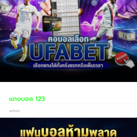
แทงบอล 123
admin