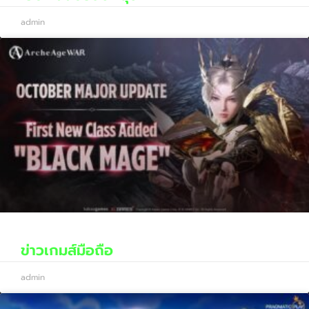
admin
ข่าวเกมส์มือถือ
admin