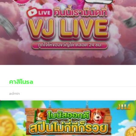
คาสิโนsa
admin