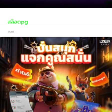
สล็อตpg
admin