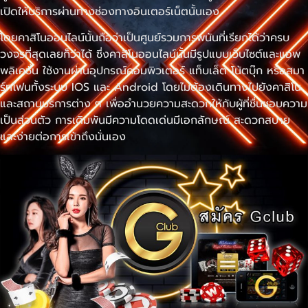
เปิดให้บริการผ่านทางช่องทางอินเตอร์เน็ตนั้นเอง
โดยคาสิโนออนไลน์นั้นถือว่าเป็นศูนย์รวมการพนันที่เรียกได้ว่าครบ
วงจรที่สุดเลยก็ว่าได้ ซึ่งคาสิโนออนไลน์นั้นมีรูปแบบเว็บไซต์และแอพ
พลิเคชั่น ใช้งานผ่านอุปกรณ์คอมพิวเตอร์ แท็บเล็ต โน้ตบุ๊ก หรือสมา
ร์ทโฟนทั้งระบบ IOS และ Android โดยไม่ต้องเดินทางไปยังคาสิโน
และสถานบริการต่าง ๆ เพื่ออำนวยความสะดวกให้กับผู้ที่ชื่นชอบความ
เป็นส่วนตัว การเดิมพันมีความโดดเด่นมีเอกลักษณ์ สะดวกสบาย
และง่ายต่อการเข้าถึงนั่นเอง