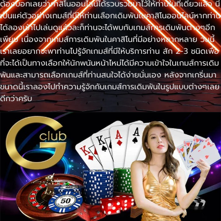
ต้องบอกเลยว่าคาสิโนออนไลน์ได้รวบรวมมาไว้ให้ท่านในที่เดียวแล้ว นี้
เป็นแค่ตัวอย่างเกมส์ที่มีให้ท่านเลือกเดิมพันในคาสิโนออนไลน์หากท่าน
ได้ลองเข้าไปเล่นดูแล้วละก็ท่านจะได้พบกับเกมส์การเดิมพันต่างๆอีก
เพียบ เนื่องจากเกมส์การเดิมพันในคาสิโนที่มีอย่างหลากหลาย วันนี้
เราเลยอยากจะพาท่านไปรู้จักเกมส์ที่มีให้บริการท่าน สัก 2-3 ชนิดเพื่อ
ที่จะได้เป็นทางเลือกให้นักพนันหน้าไหม่ได้มีความเข้าใจในเกมส์การเดิม
พันและสามารถเลือกเกมส์ที่ท่านสนใจได้ง่ายนั่นเอง หลังจากเกริ่นมา
ขนาดนี้เราลองไปทำความรู้จักกับเกมส์การเดิมพันในรูปแบบต่างๆเลย
ดีกว่าครับ