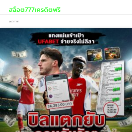
สล็อต777เครดิตฟรี
admin