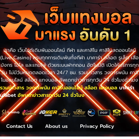
เราคือ เว็บไซต์เดิมพันออนไลน์ กีฬา และคาสิโน คาสิโนสดออนไลน์
(Live Casino) ครบทุกการเดิมพันทั้งกีฬา บาคาร่า สล็อต รูเล็ต เสือ
มังกร ไฮโล และเกมไพ่ ด้วยระบบฝากถอน อัตโนมัติ เปิดให้บริการทุก
วัน ไม่มีวันหยุดตลอดเวลา 24/7 ชม. รวมข่าวสาร วงการพนัน คาสิ
โนออนไลน์ สล็อต แทงบอล อัพเดทข่าวสารทุกวัน 24 ชั่วโมงชั่วโมง
รวมข่าวสาร วงการพนัน คาสิโนออนไลน์ สล็อต แทงบอล
บาคาร่า
ufabet
อัพเดทข่าวสารทุกวัน 24 ชั่วโมง
Contact Us
About us
Privacy Policy