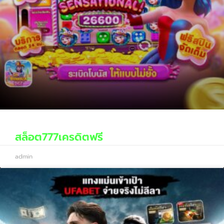
สล็อต777เครดิตฟรี
admin