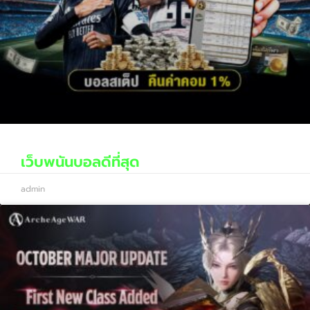
เว็บพนันบอลดีที่สุด
admin