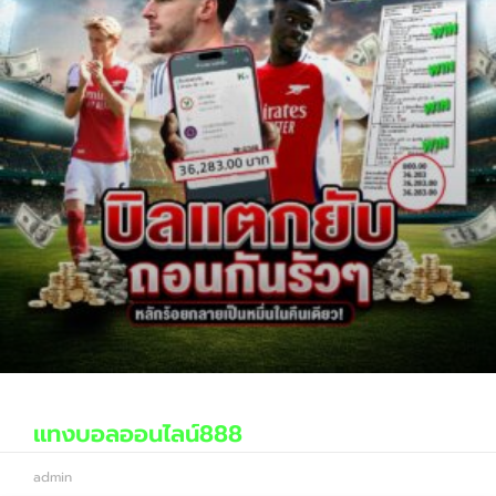
แทงบอลออนไลน์888
admin