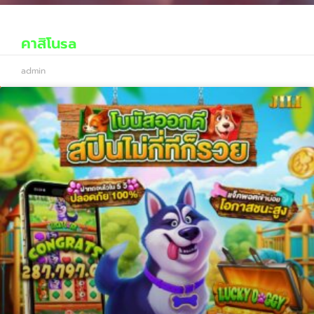
คาสิโนsa
admin