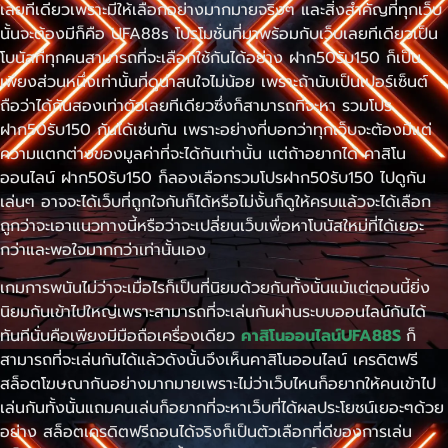
เลยทีเดียวเพราะมีให้เลือกอย่างมากมายจริงๆ และสิ่งสำคัญที่ทุกเว็บ
นั้นจะต้องมีก็คือ UFA88s โปรโมชั่นที่มาพร้อมกับเว็บเลยทีเดียวเป็น
โบนัสที่ทุกคนสามารถที่จะเลือกใช้กันได้อย่าง ฝาก50รับ150 ก็เป็น
เพียงส่วนหนึ่งเท่านั้นที่ดูน่าสนใจไม่น้อย เพราะถ้านับเป็นเปอร์เซ็นต์
ถือว่าได้กันสองเท่าตัวเลยทีเดียวซึ่งก็สามารถที่จะหา รวมโปร
ฝาก50รับ150 กันได้เช่นกัน เพราะอย่างที่บอกว่าทุกเว็บจะต้องมีแต่
ความแตกต่างของมูลค่าที่จะได้กันเท่านั้น แต่ถ้าอยากได้ คาสิโน
ออนไลน์ ฝาก50รับ150 ก็ลองเลือกรวมโปรฝาก50รับ150 ไปดูกัน
เล่นๆ อาจจะได้เว็บที่ถูกใจกันก็ได้หรือไม่งั้นก็ดูให้ครบแล้วจะได้เลือก
ถูกว่าจะเอาแนวทางนี้หรือว่าจะเปลี่ยนเว็บเพื่อหาโบนัสใหม่ที่ได้เยอะ
กว่าและพอใจมากกว่าเท่านั้นเอง
เกมการพนันไม่ว่าจะเมื่อไรก็เป็นที่นิยมด้วยกันทั้งนั้นแม้แต่ตอนนี้ยิ่ง
นิยมกันเข้าไปใหญ่เพราะสามารถที่จะเล่นกันผ่านระบบออนไลน์กันได้
ทันทีนั่นคือเพียงมีมือถือเครื่องเดียว
คาสิโนออนไลน์UFA88S
ก็
สามารถที่จะเล่นกันได้แล้วดังนั้นจึงเห็นคาสิโนออนไลน์ เครดิตฟรี
สล็อตโฆษณากันอย่างมากมายเพราะไม่ว่าเว็บไหนก็อยากให้คนเข้าไป
เล่นกันทั้งนั้นแถมคนเล่นก็อยากที่จะหาเว็บที่ได้ผลประโยชน์เยอะๆด้วย
อย่าง สล็อตเครดิตฟรีถอนได้จริงก็เป็นตัวเลือกที่ดีของการเล่น