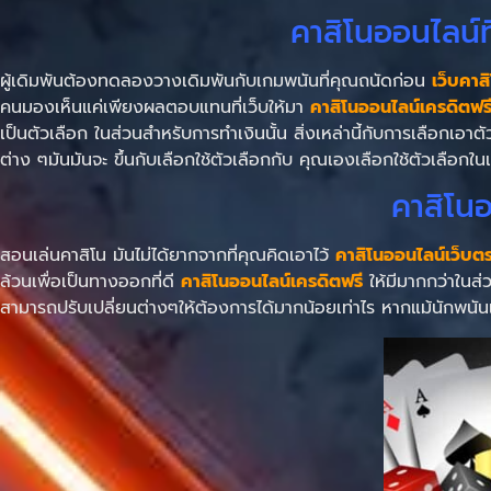
คาสิโนออนไลน์ท
ผู้เดิมพันต้องทดลองวางเดิมพันกับเกมพนันที่คุณถนัดก่อน
เว็บคาส
คนมองเห็นแค่เพียงผลตอบแทนที่เว็บให้มา
คาสิโนออนไลน์เครดิตฟร
เป็นตัวเลือก ในส่วนสำหรับการทำเงินนั้น สิ่งเหล่านี้กับการเลือกเอ
ต่าง ๆมันมันจะ ขึ้นกับเลือกใช้ตัวเลือกกับ คุณเองเลือกใช้ตัวเลือกใ
คาสิโนอ
สอนเล่นคาสิโน มันไม่ได้ยากจากที่คุณคิดเอาไว้
คาสิโนออนไลน์เว็บต
ล้วนเพื่อเป็นทางออกที่ดี
คาสิโนออนไลน์เครดิตฟรี
ให้มีมากกว่าในส่ว
สามารถปรับเปลี่ยนต่างๆให้ต้องการได้มากน้อยเท่าไร หากแม้นักพนันเล