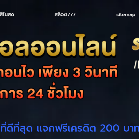
สิโนสด
สล็อต777
sitemap
ที่ดีที่สุด แจกฟรีเครดิต 200 บาท