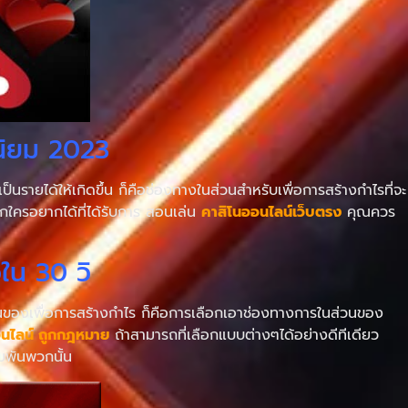
ดนิยม 2023
นรายได้ให้เกิดขึ้น ก็คือช่องทางในส่วนสำหรับเพื่อการสร้างกำไรที่จะ
หากใครอยากได้ที่ได้รับการ สอนเล่น
คาสิโนออนไลน์เว็บตรง
คุณควร
ใน 30 วิ
ของเพื่อการสร้างกำไร ก็คือการเลือกเอาช่องทางการในส่วนของ
อนไลน์ ถูกกฎหมาย
ถ้าสามารถที่เลือกแบบต่างๆได้อย่างดีทีเดียว
มพันพวกนั้น