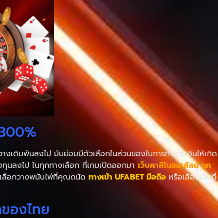
ุด 300%
วางเดิมพันลงไป มันย่อมมีตัวเลือกในส่วนของในการที่จะทำเงินให้เกิด
มาลงทุนลงไป ในทุกทางเลือก ที่เกมเปิดออกมา
เว็บคาสิโนออนไลน์ ถูก
งเลือกวางพนันไพ่ที่คุณถนัด
ทางเข้า UFABET มือถือ
หรือเลือกเล่นที่
สุดของไทย