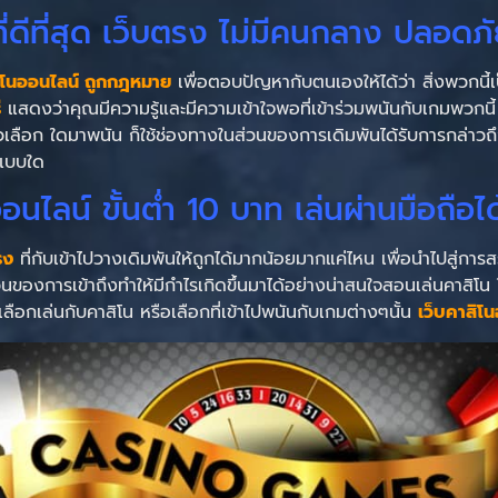
ี่ดีที่สุด เว็บตรง ไม่มีคนกลาง ปลอ
ิโนออนไลน์ ถูกกฎหมาย
เพื่อตอบปัญหากับตนเองให้ได้ว่า สิ่งพวกนี้เ
ี
แสดงว่าคุณมีความรู้และมีความเข้าใจพอที่เข้าร่วมพนันกับเกมพวกนี
าตัวเลือก ใดมาพนัน ก็ใช้ช่องทางในส่วนของการเดิมพันได้รับการกล่าวถ
นแบบใด
อนไลน์ ขั้นต่ำ 10 บาท เล่นผ่านมือถือ
รง
ที่กับเข้าไปวางเดิมพันให้ถูกได้มากน้อยมากแค่ไหน เพื่อนำไปสู่การส
นของการเข้าถึงทำให้มีกำไรเกิดขึ้นมาได้อย่างน่าสนใจสอนเล่นคาสิโน ให
ือกเล่นกับคาสิโน หรือเลือกที่เข้าไปพนันกับเกมต่างๆนั้น
เว็บคาสิโ