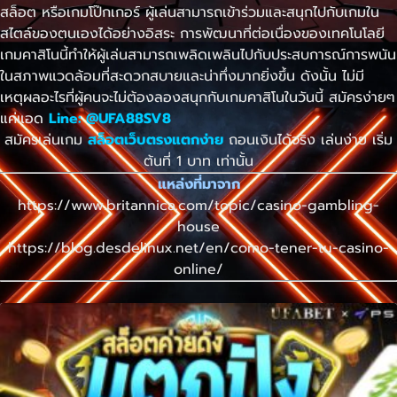
สล็อต หรือเกมโป๊กเกอร์ ผู้เล่นสามารถเข้าร่วมและสนุกไปกับเกมใน
สไตล์ของตนเองได้อย่างอิสระ การพัฒนาที่ต่อเนื่องของเทคโนโลยี
เกมคาสิโนนี้ทำให้ผู้เล่นสามารถเพลิดเพลินไปกับประสบการณ์การพนัน
ในสภาพแวดล้อมที่สะดวกสบายและน่าทึ่งมากยิ่งขึ้น ดังนั้น ไม่มี
เหตุผลอะไรที่ผู้คนจะไม่ต้องลองสนุกกับเกมคาสิโนในวันนี้ สมัครง่ายๆ
แค่แอด
Line: @UFA88SV8
สมัครเล่นเกม
สล็อตเว็บตรงแตกง่าย
ถอนเงินได้จริง เล่นง่าย เริ่ม
ต้นที่ 1 บาท เท่านั้น
แหล่งที่มาจาก
https://www.britannica.com/topic/casino-gambling-
house
https://blog.desdelinux.net/en/como-tener-tu-casino-
online/