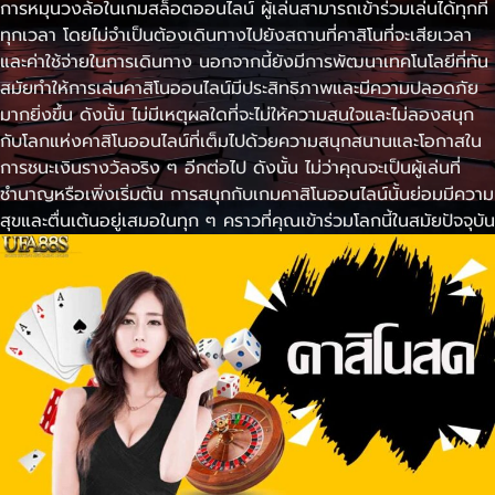
การหมุนวงล้อในเกมสล็อตออนไลน์ ผู้เล่นสามารถเข้าร่วมเล่นได้ทุกที่
ทุกเวลา โดยไม่จำเป็นต้องเดินทางไปยังสถานที่คาสิโนที่จะเสียเวลา
และค่าใช้จ่ายในการเดินทาง นอกจากนี้ยังมีการพัฒนาเทคโนโลยีที่ทัน
สมัยทำให้การเล่นคาสิโนออนไลน์มีประสิทธิภาพและมีความปลอดภัย
มากยิ่งขึ้น ดังนั้น ไม่มีเหตุผลใดที่จะไม่ให้ความสนใจและไม่ลองสนุก
กับโลกแห่งคาสิโนออนไลน์ที่เต็มไปด้วยความสนุกสนานและโอกาสใน
การชนะเงินรางวัลจริง ๆ อีกต่อไป ดังนั้น ไม่ว่าคุณจะเป็นผู้เล่นที่
ชำนาญหรือเพิ่งเริ่มต้น การสนุกกับเกมคาสิโนออนไลน์นั้นย่อมมีความ
สุขและตื่นเต้นอยู่เสมอในทุก ๆ คราวที่คุณเข้าร่วมโลกนี้ในสมัยปัจจุบัน