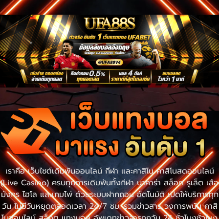
เราคือ เว็บไซต์เดิมพันออนไลน์ กีฬา และคาสิโน คาสิโนสดออนไลน์
(Live Casino) ครบทุกการเดิมพันทั้งกีฬา บาคาร่า สล็อต รูเล็ต เสือ
มังกร ไฮโล และเกมไพ่ ด้วยระบบฝากถอน อัตโนมัติ เปิดให้บริการทุก
วัน ไม่มีวันหยุดตลอดเวลา 24/7 ชม. รวมข่าวสาร วงการพนัน คาสิ
โนออนไลน์ สล็อต แทงบอล อัพเดทข่าวสารทุกวัน 24 ชั่วโมงชั่วโมง