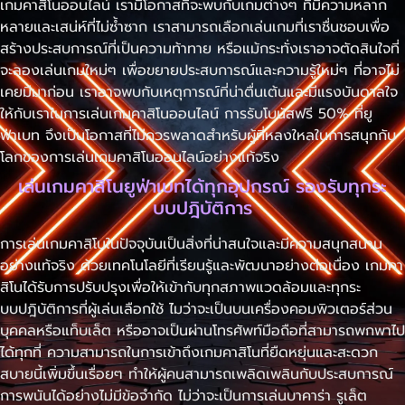
เกมคาสิโนออนไลน์ เรามีโอกาสที่จะพบกับเกมต่างๆ ที่มีความหลาก
หลายและเสน่ห์ที่ไม่ซ้ำซาก เราสามารถเลือกเล่นเกมที่เราชื่นชอบเพื่อ
สร้างประสบการณ์ที่เป็นความท้าทาย หรือแม้กระทั่งเราอาจตัดสินใจที่
จะลองเล่นเกมใหม่ๆ เพื่อขยายประสบการณ์และความรู้ใหม่ๆ ที่อาจไม่
เคยมีมาก่อน เราอาจพบกับเหตุการณ์ที่น่าตื่นเต้นและมีแรงบันดาลใจ
ให้กับเราในการเล่นเกมคาสิโนออนไลน์ การรับโบนัสฟรี 50% ที่ยู
ฟ่าเบท จึงเป็นโอกาสที่ไม่ควรพลาดสำหรับผู้ที่หลงใหลในการสนุกกับ
โลกของการเล่นเกมคาสิโนออนไลน์อย่างแท้จริง
เล่นเกมคาสิโนยูฟ่าเบทได้ทุกอุปกรณ์ รองรับทุกระ
บบปฎิบัติการ
การเล่นเกมคาสิโนในปัจจุบันเป็นสิ่งที่น่าสนใจและมีความสนุกสนาน
อย่างแท้จริง ด้วยเทคโนโลยีที่เรียนรู้และพัฒนาอย่างต่อเนื่อง เกมคา
สิโนได้รับการปรับปรุงเพื่อให้เข้ากับทุกสภาพแวดล้อมและทุกระ
บบปฎิบัติการที่ผู้เล่นเลือกใช้ ไมว่าจะเป็นบนเครื่องคอมพิวเตอร์ส่วน
บุคคลหรือแท็บเล็ต หรืออาจเป็นผ่านโทรศัพท์มือถือที่สามารถพกพาไป
ได้ทุกที่ ความสามารถในการเข้าถึงเกมคาสิโนที่ยืดหยุ่นและสะดวก
สบายนี้เพิ่มขึ้นเรื่อยๆ ทำให้ผู้คนสามารถเพลิดเพลินกับประสบการณ์
การพนันได้อย่างไม่มีข้อจำกัด ไม่ว่าจะเป็นการเล่นบาคาร่า รูเล็ต