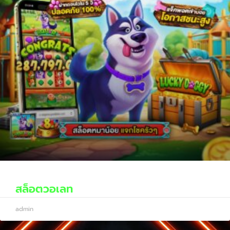
สล็อตวอเลท
admin