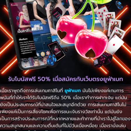
รับโบนัสฟรี 50% เมื่อสมัครกับเว็บตรงยูฟ่าเบท
เมื่อเราพูดถึงการเล่นเกมคาสิโนที่
ยูฟ่าเบท
มันไม่เพียงแค่เกมการ
พนันที่ทำให้เราได้รับโบนัสฟรีถึง 50% เมื่อเราทำการฝากเงิน แต่มัน
ยังเป็นประสบการณ์ที่น่าสนใจและสนุกอีกด้วย การเล่นเกมคาสิโนไม่
เพียงแค่เป็นการเสี่ยงโชคเพื่อการชนะเงินรางวัลเท่านั้น แต่มันยัง
เป็นการสร้างประสบการณ์ที่หลากหลายและท้าทายที่นำเราไปสู่โลกของ
ความสนุกสนานและความตื่นเต้นที่ไม่มีวันเบื่อเหนื่อย เมื่อเรานั่งเล่น