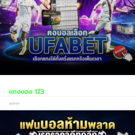
แทงบอล 123
admin